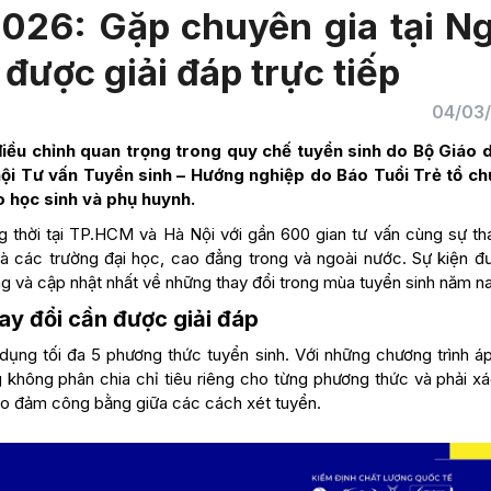
2026: Gặp chuyên gia tại N
được giải đáp trực tiếp
04/03
điều chỉnh quan trọng trong quy chế tuyển sinh do Bộ Giáo 
ội Tư vấn Tuyển sinh – Hướng nghiệp do Báo Tuổi Trẻ tổ ch
o học sinh và phụ huynh.
g thời tại TP.HCM và Hà Nội với gần 600 gian tư vấn cùng sự th
à các trường đại học, cao đẳng trong và ngoài nước. Sự kiện đ
ng và cập nhật nhất về những thay đổi trong mùa tuyển sinh năm na
ay đổi cần được giải đáp
ụng tối đa 5 phương thức tuyển sinh. Với những chương trình á
 không phân chia chỉ tiêu riêng cho từng phương thức và phải xá
o đảm công bằng giữa các cách xét tuyển.