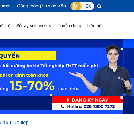
lumni
Cổng thông tin sinh viên
VI
EN
uốc tế
Sổ tay sinh viên
Tuyển dụng
Liên hệ
đáp trực tiếp