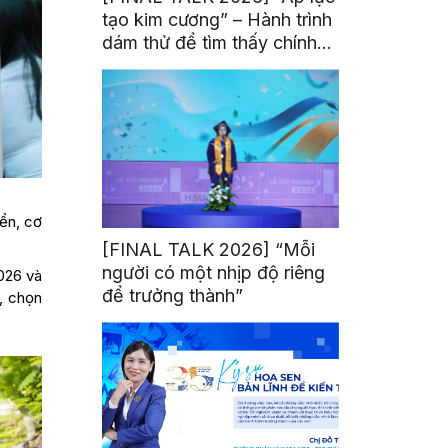
tạo kim cương” – Hành trình
dám thử để tìm thấy chính
mình
ển, cơ
[FINAL TALK 2026] “Mỗi
người có một nhịp độ riêng
2026 và
để trưởng thành”
, chọn