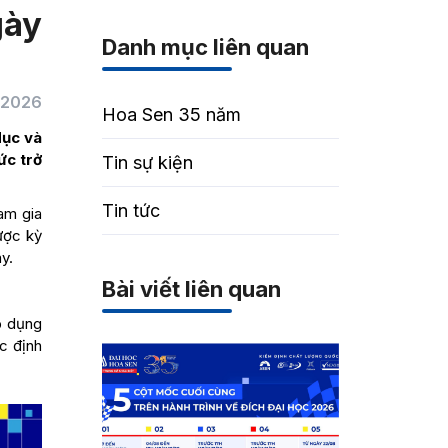
gày
Danh mục liên quan
/2026
Hoa Sen 35 năm
dục và
ức trở
Tin sự kiện
Tin tức
am gia
ược kỳ
y.
Bài viết liên quan
p dụng
c định