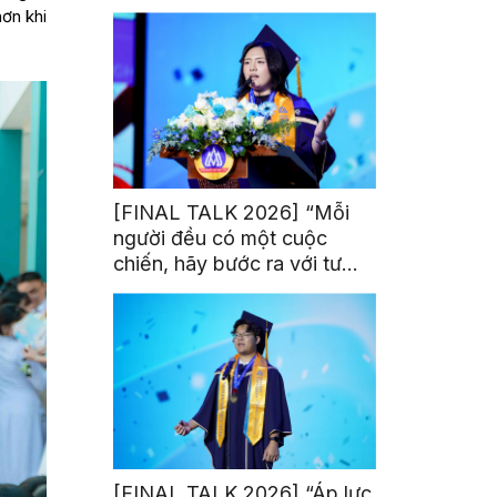
trị từ đam mê thể thao
hơn khi
[FINAL TALK 2026] “Mỗi
người đều có một cuộc
chiến, hãy bước ra với tư
thế của người chiến thắng”
[FINAL TALK 2026] “Áp lực