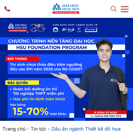
Trang chủ
-
Tin tức
-
Dấu ấn ngành Thiết kế đồ họa