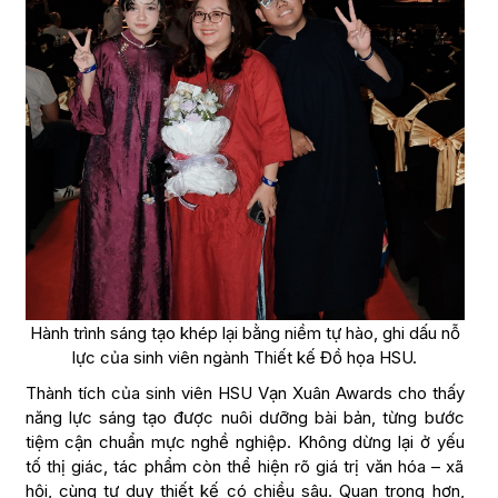
Hành trình sáng tạo khép lại bằng niềm tự hào, ghi dấu nỗ
lực của sinh viên ngành Thiết kế Đồ họa HSU.
Thành tích của sinh viên HSU Vạn Xuân Awards cho thấy
năng lực sáng tạo được nuôi dưỡng bài bản, từng bước
tiệm cận chuẩn mực nghề nghiệp. Không dừng lại ở yếu
tố thị giác, tác phẩm còn thể hiện rõ giá trị văn hóa – xã
hội, cùng tư duy thiết kế có chiều sâu. Quan trọng hơn,