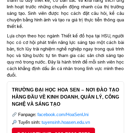
thành tư duy thiết kế, có bản sắc và khả năng thích ứng
linh hoạt trước những chuyển động nhanh của thị trường
sáng tạo. Sinh viên được học cách đặt câu hỏi, kể câu
chuyện bằng hình ảnh và tạo ra giá trị thực tiễn thông qua
thiết kế.
Lựa chọn theo học ngành Thiết kế đồ họa tại HSU, người
học có cơ hội phát triển năng lực sáng tạo một cách bài
bản, tích lũy trải nghiệm nghề nghiệp ngay trong quá trình
học và từng bước tự tin tham gia các sân chơi sáng tạo
quy mô trong nước. Đây là hành trình để mỗi sinh viên học
cách khẳng định dấu ấn cá nhân trong lĩnh vực mình theo
đuổi.
TRƯỜNG ĐẠI HỌC HOA SEN – NƠI ĐÀO TẠO
HÀNG ĐẦU VỀ KINH DOANH, QUẢN LÝ, CÔNG
NGHỆ VÀ SÁNG TẠO
Fanpage:
facebook.com/HoaSenUni
Tuyển sinh:
tuyensinh.hoasen.edu.vn