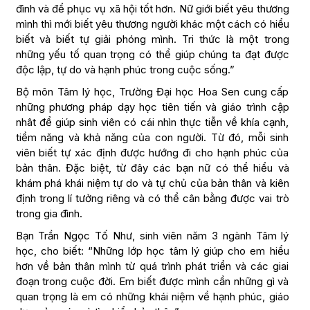
đình và để phục vụ xã hội tốt hơn. Nữ giới biết yêu thương
mình thì mới biết yêu thương người khác một cách có hiểu
biết và biết tự giải phóng mình. Tri thức là một trong
những yếu tố quan trọng có thể giúp chúng ta đạt được
độc lập, tự do và hạnh phúc trong cuộc sống.”
Bộ môn Tâm lý học, Trường Đại học Hoa Sen cung cấp
những phương pháp dạy học tiên tiến và giáo trình cập
nhât để giúp sinh viên có cái nhìn thực tiễn về khía cạnh,
tiềm năng và khả năng của con người. Từ đó, mỗi sinh
viên biết tự xác định được hướng đi cho hạnh phúc của
bản thân. Đặc biệt, từ đây các bạn nữ có thể hiểu và
khám phá khái niệm tự do và tự chủ của bản thân và kiên
định trong lí tưởng riêng và có thể cân bằng được vai trò
trong gia đình.
Bạn Trần Ngọc Tố Như, sinh viên năm 3 ngành Tâm lý
học, cho biết: “Những lớp học tâm lý giúp cho em hiểu
hơn về bản thân mình từ quá trình phát triển và các giai
đoạn trong cuộc đời. Em biết được mình cần những gì và
quan trọng là em có những khái niệm về hạnh phúc, giáo