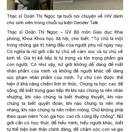
Thạc sĩ Doãn Thị Ngọc tại buổi nói chuyện về HIV dành
cho sinh viên trong chuỗi sự kiện Gender Talk
Thạc sĩ Doãn Thị Ngọc – GV Bộ môn Giáo dục Khai
phóng, Khoa Khoa học Xã hội, cho biết: “Tự chủ là một
trong những giá trị hàng đầu của người phụ nữ ngày nay.
Có nghĩa là nữ giới cần tự chủ về cảm xúc và tự chủ về
kinh tế. Giá trị kế tiếp là tự trọng và tôn trọng phẩm giá
con người. Có như vậy, nữ giới không dễ dàng để mất
nhân phẩm của mình và không để người khác dễ dàng
xúc phạm nhân phẩm của mình. Tự chủ còn được thể
hiện ở khả năng chiếm lĩnh tri thức. Chúng ta học cao để
sống, để biết trong giao tiếp thì khi nào chúng ta nên nhân
nhượng, khi nào chúng ta biết thương thuyết, khi nào
chúng ta biết quyết đoán, khi nào chúng ta nên nhẹ
nhàng, khi nào chúng ta nên mềm mỏng. Chứ không phải
theo quan niêm “con gái học cao rồi cũng lấy chồng”. Nữ
giới cần có học thức để hiểu mình, hiểu người khác, biết
tự thể hiện bản thân chính đáng, để chăm sóc con và gia