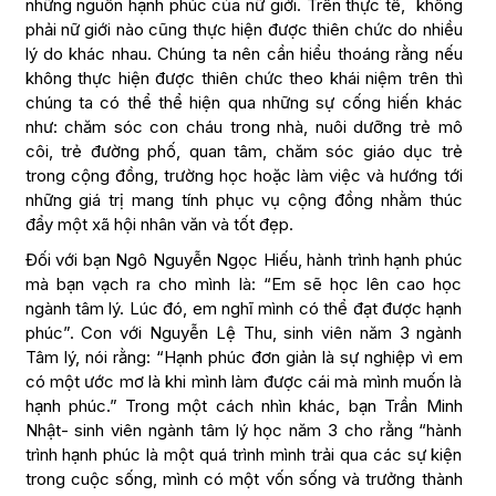
những nguồn hạnh phúc của nữ giới. Trên thực tế, không
phải nữ giới nào cũng thực hiện được thiên chức do nhiều
lý do khác nhau. Chúng ta nên cần hiểu thoáng rằng nếu
không thực hiện được thiên chức theo khái niệm trên thì
chúng ta có thể thể hiện qua những sự cống hiến khác
như: chăm sóc con cháu trong nhà, nuôi dưỡng trẻ mô
côi, trẻ đường phố, quan tâm, chăm sóc giáo dục trẻ
trong cộng đồng, trường học hoặc làm việc và hướng tới
những giá trị mang tính phục vụ cộng đồng nhằm thúc
đẩy một xã hội nhân văn và tốt đẹp.
Đối với bạn Ngô Nguyễn Ngọc Hiếu, hành trình hạnh phúc
mà bạn vạch ra cho mình là: “Em sẽ học lên cao học
ngành tâm lý. Lúc đó, em nghĩ mình có thể đạt được hạnh
phúc”. Con với Nguyễn Lệ Thu, sinh viên năm 3 ngành
Tâm lý, nói rằng: “Hạnh phúc đơn giản là sự nghiệp vì em
có một ước mơ là khi mình làm được cái mà mình muốn là
hạnh phúc.” Trong một cách nhìn khác, bạn Trần Minh
Nhật- sinh viên ngành tâm lý học năm 3 cho rằng “hành
trình hạnh phúc là một quá trình mình trải qua các sự kiện
trong cuộc sống, mình có một vốn sống và trưởng thành