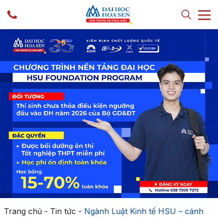
Trang chủ
-
Tin tức
-
Ngành Luật Kinh tế HSU – cánh