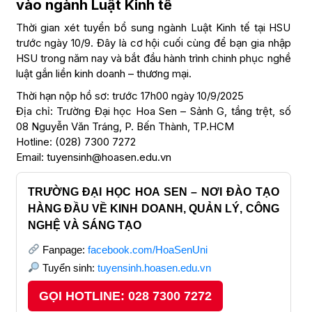
vào ngành Luật Kinh tế
Thời gian xét tuyển bổ sung ngành Luật Kinh tế tại HSU
trước ngày 10/9. Đây là cơ hội cuối cùng để bạn gia nhập
HSU trong năm nay và bắt đầu hành trình chinh phục nghề
luật gắn liền kinh doanh – thương mại.
Thời hạn nộp hồ sơ: trước 17h00 ngày 10/9/2025
Địa chỉ: Trường Đại học Hoa Sen – Sảnh G, tầng trệt, số
08 Nguyễn Văn Tráng, P. Bến Thành, TP.HCM
Hotline: (028) 7300 7272
Email: tuyensinh@hoasen.edu.vn
TRƯỜNG ĐẠI HỌC HOA SEN – NƠI ĐÀO TẠO
HÀNG ĐẦU VỀ KINH DOANH, QUẢN LÝ, CÔNG
NGHỆ VÀ SÁNG TẠO
Fanpage:
facebook.com/HoaSenUni
Tuyển sinh:
tuyensinh.hoasen.edu.vn
GỌI HOTLINE: 028 7300 7272