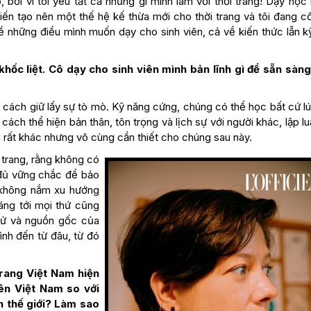
bởi vì tôi yêu tất cả những gì mình làm với thời trang! Dạy học
iến tạo nên một thế hệ kế thừa mới cho thời trang và tôi đang c
về những điều mình muốn dạy cho sinh viên, cả về kiến thức lẫn k
hốc liệt. Cô dạy cho sinh viên mình bản lĩnh gì để sẵn sàn
t cách giữ lấy sự tò mò. Kỹ năng cứng, chúng có thể học bất cứ l
cách thể hiện bản thân, tôn trọng và lịch sự với người khác, lập l
 rất khác nhưng vô cùng cần thiết cho chúng sau này.
 trang, rằng không có
 đủ vững chắc để bảo
n không nắm xu hướng
áng tới mọi thứ cũng
 sử và nguồn gốc của
mình đến từ đâu, từ đó
trang Việt Nam hiện
ên Việt Nam so với
n thế giới? Làm sao