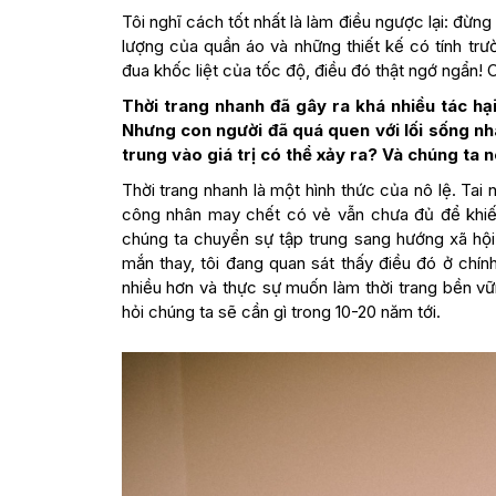
Tôi nghĩ cách tốt nhất là làm điều ngược lại: đừn
lượng của quần áo và những thiết kế có tính tr
đua khốc liệt của tốc độ, điều đó thật ngớ ngẩn! Ch
Thời trang nhanh đã gây ra khá nhiều tác hạ
Nhưng con người đã quá quen với lối sống nha
trung vào giá trị có thể xảy ra? Và chúng ta 
Thời trang nhanh là một hình thức của nô lệ. Ta
công nhân may chết có vẻ vẫn chưa đủ để khiế
chúng ta chuyển sự tập trung sang hướng xã hội 
mắn thay, tôi đang quan sát thấy điều đó ở chí
nhiều hơn và thực sự muốn làm thời trang bền v
hỏi chúng ta sẽ cần gì trong 10-20 năm tới.