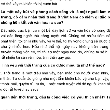
có thể xảy ra khiến tôi bị cuốn hút.
Là một cây bút về phong cách sống và là một người làm v
trang, cô cảm nhận thời trang ở Việt Nam có điểm gì đặc b
chúng liên kết với văn hóa ra sao?
Đất nước các bạn có một bề dày lịch sử và văn hóa vô cùng đ
với các làng nghề thủ công tuyệt vời. Chúng có nhiều tiềm n
phát triển, tôi tin là như vậy, và vì thế, tôi hy vọng chúng sẽ được 
chú ý nhiều hơn. Nếu như thế hệ ngày nay không trân trọng
truyền thống vốn có, thì tôi sợ một ngày nào đó, chúng ta sẽ bị
rất nhiều tài sản văn hóa, tinh thần quý giá.
Tình yêu với thời trang của cô được miêu tả như thế nào?
úc. Thời trang là một điều như vậy; bạn mặc cho người khác nhìn,
ản thân. Tủ quần áo giống như một tấm khiên bảo vệ cho bạn vậy,
thoải mái, quyến rũ, tự tin,… một cách tuyệt vời để người khác b
iều đó rất tuyệt hay sao?
quan đến thời trang, đâu là công việc cô yêu thích nhất? T