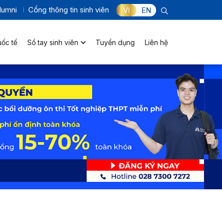
lumni
Cổng thông tin sinh viên
VI
EN
uốc tế
Sổ tay sinh viên
Tuyển dụng
Liên hệ