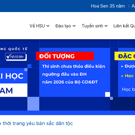
Hoa Sen 35 năm
A
Về HSU
Đào tạo
Tuyển sinh
Liên kết Q
o thời trang yêu bản sắc dân tộc