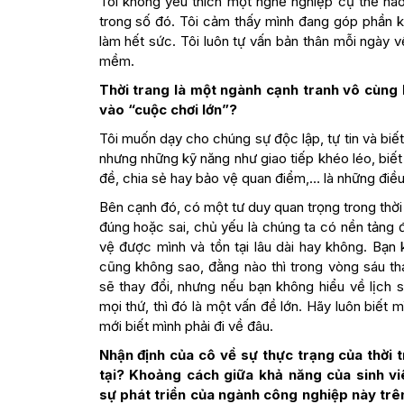
Tôi không yêu thích một nghề nghiệp cụ thể nào, 
trong số đó. Tôi cảm thấy mình đang góp phần k
làm hết sức. Tôi luôn tự vấn bản thân mỗi ngày 
mềm.
Thời trang là một ngành cạnh tranh vô cùng k
vào “cuộc chơi lớn”?
Tôi muốn dạy cho chúng sự độc lập, tự tin và biế
nhưng những kỹ năng như giao tiếp khéo léo, biết 
đề, chia sẻ hay bảo vệ quan điểm,… là những điều
Bên cạnh đó, có một tư duy quan trọng trong thời
đúng hoặc sai, chủ yếu là chúng ta có nền tảng
vệ được mình và tồn tại lâu dài hay không. Bạ
cũng không sao, đằng nào thì trong vòng sáu th
sẽ thay đổi, nhưng nếu bạn không hiểu về lịch
mọi thứ, thì đó là một vấn đề lớn. Hãy luôn biết 
mới biết mình phải đi về đâu.
Nhận định của cô về sự thực trạng của thời 
tại? Khoảng cách giữa khả năng của sinh vi
sự phát triển của ngành công nghiệp này trê