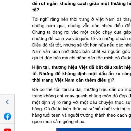
để rút ngắn khoảng cách giữa một thương hi
tế?
Tôi nghĩ rằng nền thời trang ở Việt Nam đã thay
những năm qua, nhưng vẫn còn nhiều điều để 
Chúng ta đang rơi vào một cuộc chạy đua gấp
nhượng để sánh vai với quốc tế và những chuẩn 
Điều đó rất tốt, nhưng sẽ tốt hơn nữa nếu các nhà
Nam vẫn luôn nhớ được bản chất và nguồn gốc 
giá trị độc bản mà chỉ riêng dân tộc mình có được
Hiện tại, thương hiệu Việt đã bắt đầu xuất hi
tế. Nhưng để khẳng định một dấu ấn rõ rà
thời trang Việt Nam cần thêm điều gì?
Để có thể tồn tại lâu dài, thương hiệu cần có mộ
trang không chỉ xoay quanh những món đồ đẹp đẽ
một định vị rõ ràng với một câu chuyện thực 
hàng. Có được kiến thức và sự hiểu biết với thị t
hàng tuổi teen và người trưởng thành theo cách
quen mua sắm giống nhau.