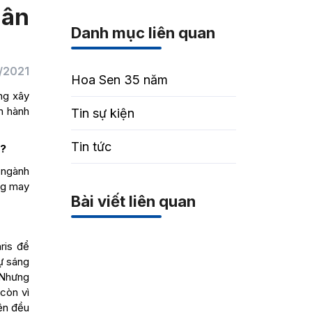
dân
Danh mục liên quan
/2021
Hoa Sen 35 năm
ng xây
ên hành
Tin sự kiện
Tin tức
y?
c ngành
ng may
Bài viết liên quan
ris để
ự sáng
 Nhưng
 còn vì
ện đều