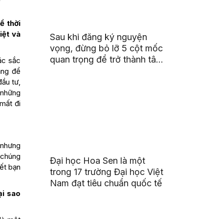
ề thời
iệt và
Sau khi đăng ký nguyện
vọng, đừng bỏ lỡ 5 cột mốc
quan trọng để trở thành tân
ặc sắc
sinh viên HSU
ăng để
đầu tư,
 những
 mất đi
 nhưng
 chúng
Đại học Hoa Sen là một
iết bạn
trong 17 trường Đại học Việt
Nam đạt tiêu chuẩn quốc tế
ại sao