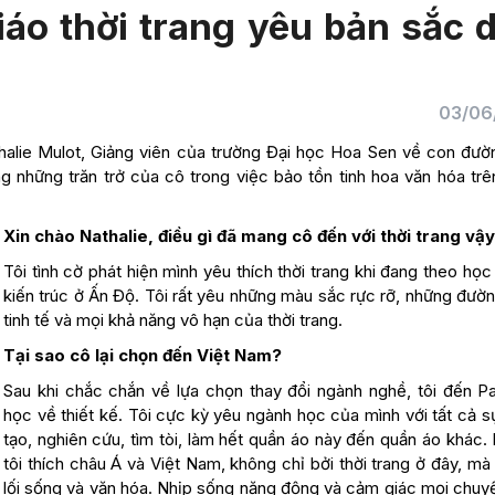
iáo thời trang yêu bản sắc 
03/06
halie Mulot, Giảng viên của trường Đại học Hoa Sen về con đườ
ng những trăn trở của cô trong việc bảo tồn tinh hoa văn hóa tr
Xin chào Nathalie, điều gì đã mang cô đến với thời trang vậ
Tôi tình cờ phát hiện mình yêu thích thời trang khi đang theo họ
kiến trúc ở Ấn Độ. Tôi rất yêu những màu sắc rực rỡ, những đườ
tinh tế và mọi khả năng vô hạn của thời trang.
Tại sao cô lại chọn đến Việt Nam?
Sau khi chắc chắn về lựa chọn thay đổi ngành nghề, tôi đến Pa
học về thiết kế. Tôi cực kỳ yêu ngành học của mình với tất cả s
tạo, nghiên cứu, tìm tòi, làm hết quần áo này đến quần áo khác.
tôi thích châu Á và Việt Nam, không chỉ bởi thời trang ở đây, mà
lối sống và văn hóa. Nhịp sống năng động và cảm giác mọi chuy