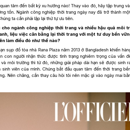
g quan tâm đến bất kỳ xu hướng nào! Thay vào đó, hãy tập trung v
ường tồn. Ngành công nghiệp thời trang ngày nay đã trở thành mộ
úng ta cần phải lập lại thứ tự ưu tiên.
i cho ngành công nghiệp thời trang và nhiều hậu quả môi t
nh, liệu việc cân bằng lại thời trang với một tư duy bền vữn
nên làm điều đó như thế nào?
i nạn sụp đổ tòa nhà Rana Plaza năm 2013 ở Bangladesh khiến hàn
n con người nhận thức được tình trạng nghiêm trọng của vấn đ
và môi trường thì từ đó, những giải pháp dài hạn sẽ được sinh r
nh sinh viên của mình. Chúng bắt đầu quan tâm đến thời trang bề
ững. Nên chăng, cần thay câu hỏi tôi nên mặc gì vào ngày mai bằ