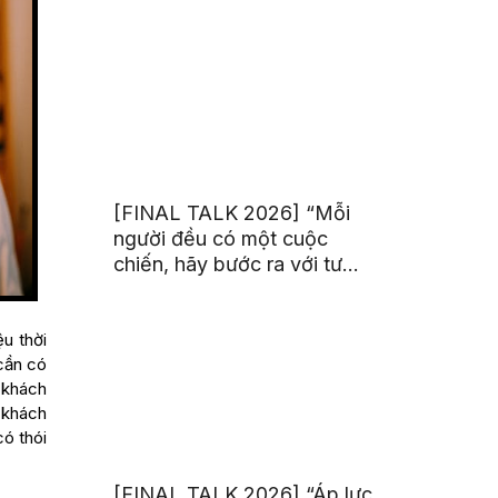
trị từ đam mê thể thao
[FINAL TALK 2026] “Mỗi
người đều có một cuộc
chiến, hãy bước ra với tư
thế của người chiến thắng”
ệu thời
cần có
 khách
i khách
ó thói
[FINAL TALK 2026] “Áp lực