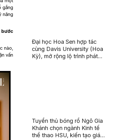
 là một
ố gắng
ỹ năng
g bước
Đại học Hoa Sen hợp tác
úc nào,
cùng Davis University (Hoa
uận vấn
Kỳ), mở rộng lộ trình phát
triển toàn cầu cho sinh viên
Tuyển thủ bóng rổ Ngô Gia
Khánh chọn ngành Kinh tế
thể thao HSU, kiến tạo giá