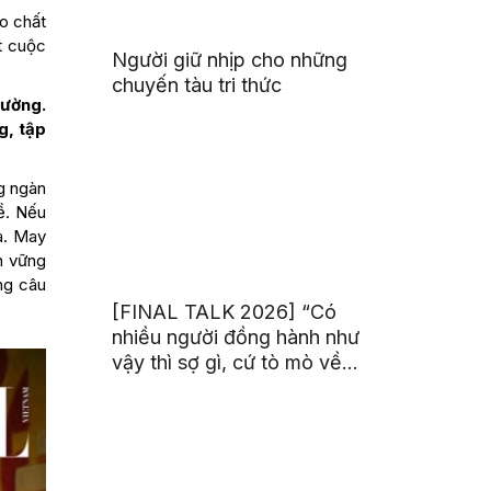
ào chất
t cuộc
Người giữ nhịp cho những
chuyến tàu tri thức
rường.
g, tập
g ngàn
ề. Nếu
a. May
n vững
ng câu
[FINAL TALK 2026] “Có
nhiều người đồng hành như
vậy thì sợ gì, cứ tò mò về
thế giới thôi”