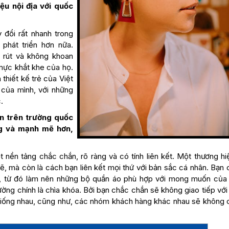
ệu nội địa với quốc
 đổi rất nhanh trong
phát triển hơn nữa.
 rút và không khoan
mực khắt khe của họ.
 thiết kế trẻ của Việt
của mình, với những
.
ện trên trường quốc
ng và mạnh mẽ hơn,
t nền tảng chắc chắn, rõ ràng và có tính liên kết. Một thương hi
, mà còn là cách bạn liên kết mọi thứ với bản sắc cá nhân. Bạn 
sự, từ đó làm nên những bộ quần áo phù hợp với mong muốn của
rường chính là chìa khóa. Bởi bạn chắc chắn sẽ không giao tiếp vớ
 giống nhau, cũng như, các nhóm khách hàng khác nhau sẽ không c