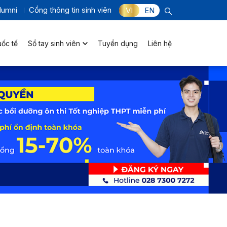
lumni
Cổng thông tin sinh viên
VI
EN
uốc tế
Sổ tay sinh viên
Tuyển dụng
Liên hệ