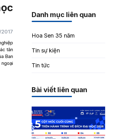
học
Danh mục liên quan
/2017
Hoa Sen 35 năm
nghiệp
các tân
Tin sự kiện
của Ban
 ngoại
Tin tức
Bài viết liên quan