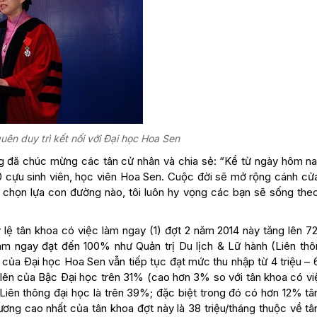
ên duy trì kết nối với Đại học Hoa Sen
ợng đã chúc mừng các tân cử nhân và chia sẻ: “Kể từ ngày hôm na
00 cựu sinh viên, học viên Hoa Sen. Cuộc đời sẽ mở rộng cánh cử
 chọn lựa con đường nào, tôi luôn hy vọng các bạn sẽ sống the
ỷ lệ tân khoa có việc làm ngay (1) đợt 2 năm 2014 này tăng lên 7
àm ngay đạt đến 100% như Quản trị Du lịch & Lữ hành (Liên thô
ủa Ðại học Hoa Sen vẫn tiếp tục đạt mức thu nhập từ 4 triệu – 6
 lên của Bậc Ðại học trên 31% (cao hơn 3% so với tân khoa có vi
 Liên thông đại học là trên 39%; đặc biệt trong đó có hơn 12% tâ
ương cao nhất của tân khoa đợt này là 38 triệu/tháng thuộc về tâ