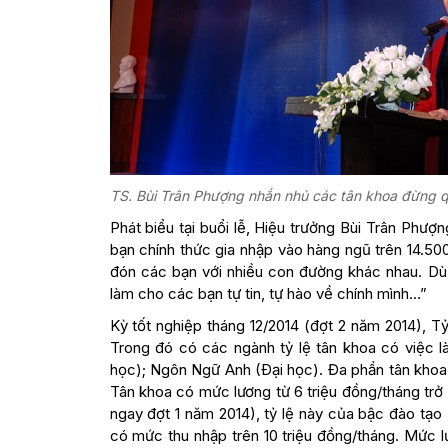
TS. Bùi Trân Phượng nhắn nhủ các tân khoa đừng qu
Phát biểu tại buổi lễ, Hiệu trưởng Bùi Trân Phư
bạn chính thức gia nhập vào hàng ngũ trên 14.5
đón các bạn với nhiều con đường khác nhau. Dù
làm cho các bạn tự tin, tự hào về chính mình…”
Kỳ tốt nghiệp tháng 12/2014 (đợt 2 năm 2014), T
Trong đó có các ngành tỷ lệ tân khoa có việc l
học); Ngôn Ngữ Anh (Ðại học). Đa phần tân khoa c
Tân khoa có mức lương từ 6 triệu đồng/tháng trở
ngay đợt 1 năm 2014), tỷ lệ này của bậc đào tạo
có mức thu nhập trên 10 triệu đồng/tháng. Mức l