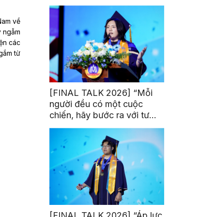
trị từ đam mê thể thao
Nam về
uy ngẫm
iện các
 gắm từ
[FINAL TALK 2026] “Mỗi
người đều có một cuộc
chiến, hãy bước ra với tư
thế của người chiến thắng”
[FINAL TALK 2026] “Áp lực