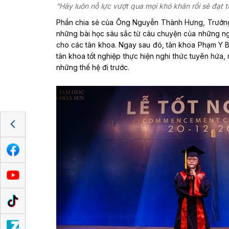
“
Hãy luôn nỗ lực vượt qua mọi khó khăn rồi sẽ đạt 
Phần chia sẻ của Ông Nguyễn Thành Hưng, Trưởn
những bài học sâu sắc từ câu chuyện của những ng
cho các tân khoa. Ngay sau đó, tân khoa Phạm Y B
tân khoa tốt nghiệp thực hiện nghi thức tuyên hứa, 
những thế hệ đi trước.