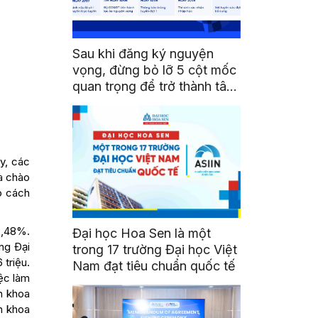
Sau khi đăng ký nguyện
vọng, đừng bỏ lỡ 5 cột mốc
quan trọng để trở thành tân
sinh viên HSU
y, các
a chào
o cách
2,48%.
Đại học Hoa Sen là một
ng Ðại
trong 17 trường Đại học Việt
 triệu.
Nam đạt tiêu chuẩn quốc tế
ệc làm
n khoa
n khoa