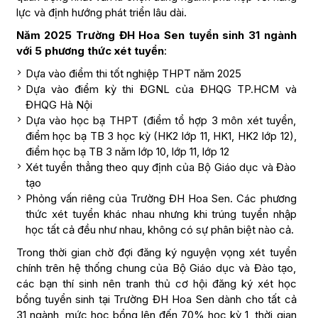
lực và định hướng phát triển lâu dài.
Năm 2025 Trường ĐH Hoa Sen tuyển sinh 31 ngành
với 5 phương thức xét tuyển
:
Dựa vào điểm thi tốt nghiệp THPT năm 2025
Dựa vào điểm kỳ thi ĐGNL của ĐHQG TP.HCM và
ĐHQG Hà Nội
Dựa vào học bạ THPT (điểm tổ hợp 3 môn xét tuyển,
điểm học bạ TB 3 học kỳ (HK2 lớp 11, HK1, HK2 lớp 12),
điểm học bạ TB 3 năm lớp 10, lớp 11, lớp 12
Xét tuyển thẳng theo quy định của Bộ Giáo dục và Đào
tạo
Phỏng vấn riêng của Trường ĐH Hoa Sen. Các phương
thức xét tuyển khác nhau nhưng khi trúng tuyển nhập
học tất cả đều như nhau, không có sự phân biệt nào cả.
Trong thời gian chờ đợi đăng ký nguyện vọng xét tuyển
chính trên hệ thống chung của Bộ Giáo dục và Đào tạo,
các bạn thí sinh nên tranh thủ cơ hội đăng ký xét học
bổng tuyển sinh tại Trường ĐH Hoa Sen dành cho tất cả
31 ngành, mức học bổng lên đến 70% học kỳ 1, thời gian