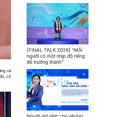
mình
[FINAL TALK 2026] “Mỗi
người có một nhịp độ riêng
để trưởng thành”
ăng và
đó, cô
Người giữ nhịp cho những