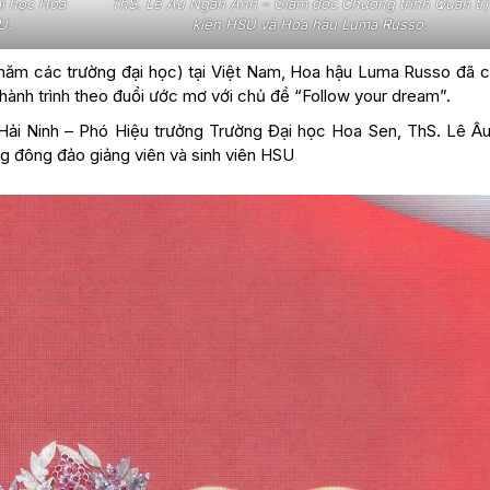
i học Hoa
ThS. Lê Âu Ngân Anh – Giám đốc Chương trình Quản trị
U.
kiện HSU và Hoa hậu Luma Russo.
hăm các trường đại học) tại Việt Nam, Hoa hậu Luma Russo đã c
 hành trình theo đuổi ước mơ với chủ đề “Follow your dream”.
ải Ninh – Phó Hiệu trưởng Trường Đại học Hoa Sen, ThS. Lê Â
 đông đảo giảng viên và sinh viên HSU