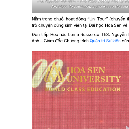
ThS. Nguyễn Hải Ninh – Phó Hiệu trưởng Trường Đạ
Sen chào đón Hoa hậu Luma Russo đến HS
Nằm trong chuỗi hoạt động “Uni Tour” (chuyến t
trò chuyện cùng sinh viên tại Đại học Hoa Sen về
Đón tiếp Hoa hậu Luma Russo có ThS. Nguyễn H
Anh – Giám đốc Chương trình
Quản trị Sự kiện
cùng