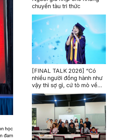
chuyến tàu tri thức
[FINAL TALK 2026] “Có
nhiều người đồng hành như
vậy thì sợ gì, cứ tò mò về
thế giới thôi”
còn học
ềm đam