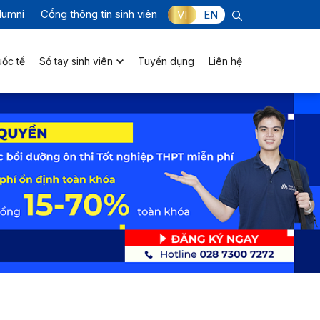
lumni
Cổng thông tin sinh viên
VI
EN
uốc tế
Sổ tay sinh viên
Tuyển dụng
Liên hệ