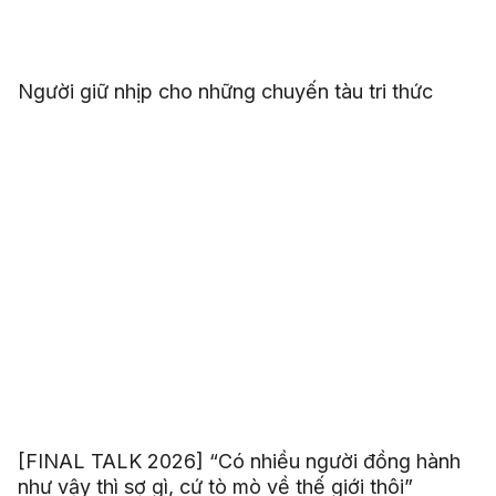
Người giữ nhịp cho những chuyến tàu tri thức
[FINAL TALK 2026] “Có nhiều người đồng hành
như vậy thì sợ gì, cứ tò mò về thế giới thôi”