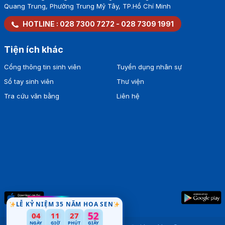
Quang Trung, Phường Trung Mỹ Tây, TP.Hồ Chí Minh
HOTLINE :
028 7300 7272
-
028 7309 1991
Tiện ích khác
Cổng thông tin sinh viên
Tuyển dụng nhân sự
Sổ tay sinh viên
Thư viện
Tra cứu văn bằng
Liên hệ
LỄ KỶ NIỆM 35 NĂM HOA SEN
04
11
27
52
NGÀY
GIỜ
PHÚT
GIÂY