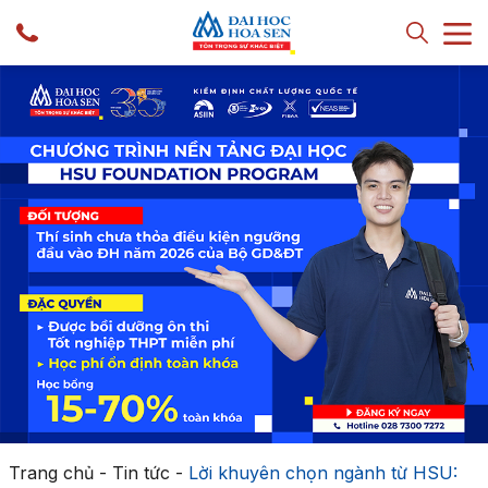
Trang chủ
-
Tin tức
-
Lời khuyên chọn ngành từ HSU: