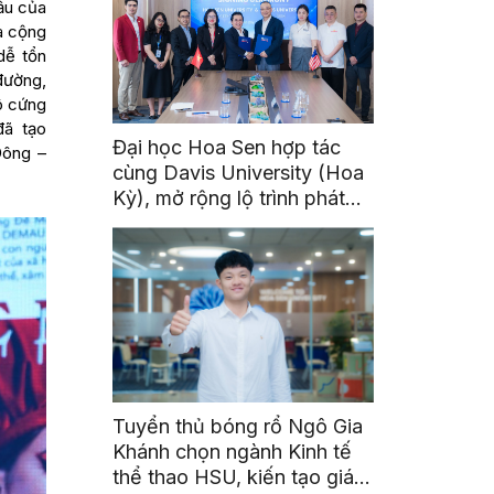
ẫu của
a cộng
dễ tổn
đường,
ô cứng
 đã tạo
Đại học Hoa Sen hợp tác
Đông –
cùng Davis University (Hoa
Kỳ), mở rộng lộ trình phát
triển toàn cầu cho sinh viên
Tuyển thủ bóng rổ Ngô Gia
Khánh chọn ngành Kinh tế
thể thao HSU, kiến tạo giá