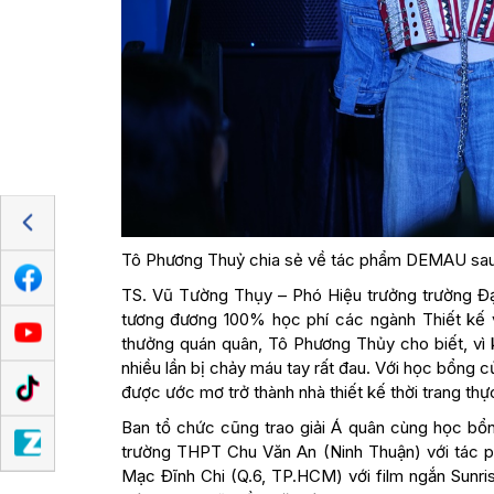
Tô Phương Thuỷ chia sẻ về tác phẩm DEMAU sau k
TS. Vũ Tường Thụy – Phó Hiệu trưởng trường Đạ
tương đương 100% học phí các ngành Thiết kế v
thưởng quán quân, Tô Phương Thủy cho biết, vì k
nhiều lần bị chảy máu tay rất đau. Với học bổng
được ước mơ trở thành nhà thiết kế thời trang thự
Ban tổ chức cũng trao giải Á quân cùng học bổn
trường THPT Chu Văn An (Ninh Thuận) với tác 
Mạc Đĩnh Chi (Q.6, TP.HCM) với film ngắn Sunr