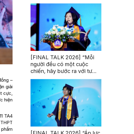
trị từ đam mê thể thao
[FINAL TALK 2026] “Mỗi
người đều có một cuộc
chiến, hãy bước ra với tư
thế của người chiến thắng”
đồng –
n giải
t cực,
c hiện
11 TA4
g THPT
c phẩm
[FINAL TALK 2026] “Áp lực