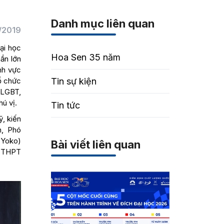
Danh mục liên quan
/2019
Đại học
Hoa Sen 35 năm
ần lớn
ĩnh vực
tổ chức
Tin sự kiện
g LGBT,
ú vị.
Tin tức
ỹ, kiến
n, Phó
 Yoko)
Bài viết liên quan
ng THPT