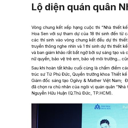
Lộ diện quán quân Nh
Vòng chung kết xếp hạng cuộc thi “Nhà thiết kế t
Hoa Sen với sự tham dự của 18 thí sinh đến từ c
các thí sinh vào vòng chung kết đều dự thi thiết k
truyền thông nghe nhìn và 1 thí sinh dự thi thiết k
và ban giám khảo rất bất ngờ bởi sự sáng tạo và 
nữ quyền, bảo vệ trẻ em, bảo vệ môi trường… cũn
Sau khi hoàn tất khâu cuối cùng là chấm điểm các
trúc sư Từ Phú Đức, Quyền trưởng khoa Thiết kế 
Giám đốc sáng tạo Ogilvy & Mather Việt Nam; Đạo
đã chọn ra chủ nhân của ngôi vị quán quân “Nhà t
Nguyễn Hữu Huận (Q.Thủ Đức, TP.HCM).