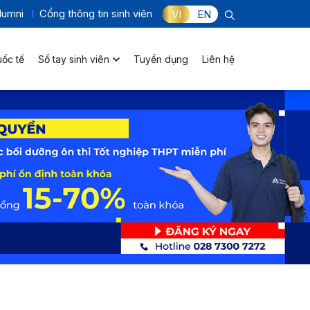
lumni
Cổng thông tin sinh viên
VI
EN
uốc tế
Sổ tay sinh viên
Tuyển dụng
Liên hệ