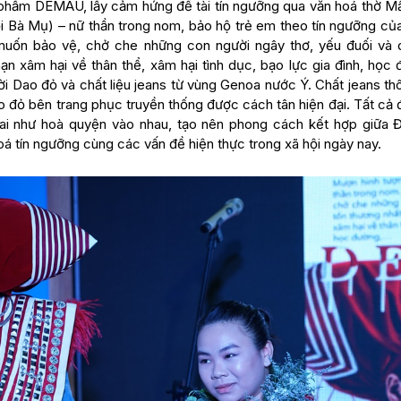
ác phẩm DEMAU, lấy cảm hứng đề tài tín ngưỡng qua văn hoá thờ M
i Bà Mụ) – nữ thần trong nom, bảo hộ trẻ em theo tín ngưỡng củ
ốn bảo vệ, chở che những con người ngây thơ, yếu đuối và 
ạn xâm hại về thân thể, xâm hại tình dục, bạo lực gia đình, học 
 Dao đỏ và chất liệu jeans từ vùng Genoa nước Ý. Chất jeans th
ao đỏ bên trang phục truyền thống được cách tân hiện đại. Tất cả
 hai như hoà quyện vào nhau, tạo nên phong cách kết hợp giữa 
oá tín ngưỡng cùng các vấn đề hiện thực trong xã hội ngày nay.