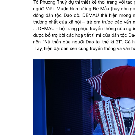
Tô Phương Thuỷ dự thi thiết kế thời trang với t
người Việt. Mượn hình tượng Đế Mẫu (hay còn gọ
đồng dân tộc Dao đỏ. DEMAU thể hiện mong mu
thương nhất của xã hội – trẻ em trước các vấn n
… DEMAU – bộ trang phục truyền thống của người
được bổ trợ bởi các hoạ tiết tỉ mỉ của dân tộc D
nên “Nữ thần của người Dao tại thế kỉ 21”. Cả
Tây, hiện đại đan xen cùng truyền thống và văn h