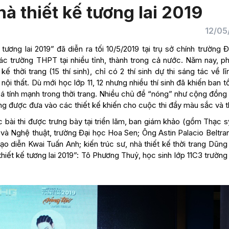
à thiết kế tương lai 2019
12/05
ương lai 2019” đã diễn ra tối 10/5/2019 tại trụ sở chính trường 
ác trường THPT tại nhiều tỉnh, thành trong cả nước. Năm nay, ph
ế thời trang (15 thí sinh), chỉ có 2 thí sinh dự thi sáng tác về l
ế nội thất. Dù mới học lớp 11, 12 nhưng nhiều thí sinh đã khiến ban 
cá tính mạnh trong thời trang. Nhiều chủ đề “nóng” như cộng đồn
g được đưa vào các thiết kế khiến cho cuộc thi đầy màu sắc và th
 bài thi được trưng bày tại triển lãm, ban giám khảo (gồm Thạc s
và Nghệ thuật, trường Đại học Hoa Sen; Ông Astin Palacio Beltra
 diễn Kwai Tuấn Anh; kiến trúc sư, nhà thiết kế thời trang Dũng
hiết kế tương lai 2019”: Tô Phương Thuỷ, học sinh lớp 11C3 trườ