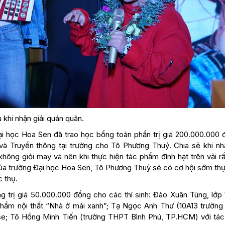
hi nhận giải quán quân.
i học Hoa Sen đã trao học bổng toàn phần trị giá 200.000.000 
à Truyền thông tại trường cho Tô Phương Thuỷ. Chia sẻ khi nhậ
hông giỏi may vá nên khi thực hiện tác phẩm đính hạt trên vải rấ
 của trường Đại học Hoa Sen, Tô Phương Thuỷ sẽ có cơ hội sớm thự
c thụ.
g trị giá 50.000.000 đồng cho các thí sinh: Đào Xuân Tùng, lớp 
phẩm nội thất “Nhà ở mái xanh”; Tạ Ngọc Anh Thư (10A13 trườn
ise; Tô Hồng Minh Tiến (trường THPT Bình Phú, TP.HCM) với tá