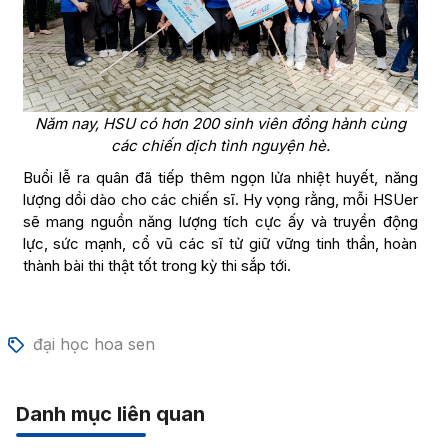
Năm nay, HSU có hơn 200 sinh viên đồng hành cùng
các chiến dịch tình nguyện hè.
Buổi lễ ra quân đã tiếp thêm ngọn lửa nhiệt huyết, năng
lượng dồi dào cho các chiến sĩ. Hy vọng rằng, mỗi HSUer
sẽ mang nguồn năng lượng tích cực ấy và truyền động
lực, sức mạnh, cổ vũ các sĩ tử giữ vững tinh thần, hoàn
thành bài thi thật tốt trong kỳ thi sắp tới.
đại học hoa sen
Danh mục liên quan