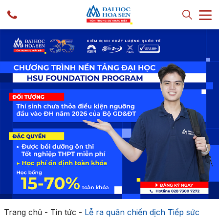
Trang chủ
-
Tin tức
-
Lễ ra quân chiến dịch Tiếp sức