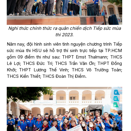
Nghi thức chính thức ra quân chiến dịch Tiếp sức mùa
thi 2023.
Năm nay, đội hình sinh viên tình nguyện chương trình Tiếp
sức mùa thi HSU sẽ hỗ trợ thí sinh trực tiếp tại TP.HCM
gồm 09 điểm thi như sau: THPT Ernst Thalmann; THCS
Lê Lợi; THCS Đức Trí; THCS Trần Văn Ơn; THPT Đồng
Khởi; THPT Lương Thế Vinh; THCS Võ Trường Toản;
THCS Kiến Thiết; THCS Đoàn Thị Điểm.