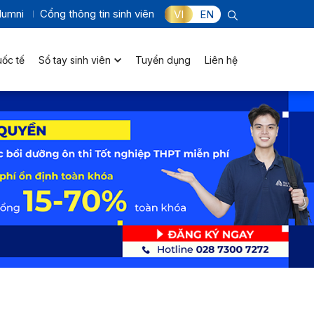
lumni
Cổng thông tin sinh viên
VI
EN
uốc tế
Sổ tay sinh viên
Tuyển dụng
Liên hệ