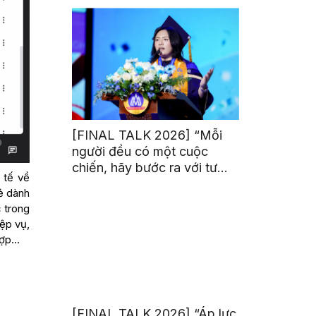
trị từ đam mê thể thao
[FINAL TALK 2026] “Mỗi
người đều có một cuộc
chiến, hãy bước ra với tư
 tế về
thế của người chiến thắng”
sẻ dành
c trong
ệp vụ,
hợp…
[FINAL TALK 2026] “Áp lực