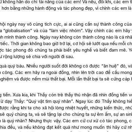
 không hẳn do chỉ tài năng của các em! Và nếu, đôi khi, các em t
p hơn bằng những hành động và tác phong đẹp, vì chính các em là 
 hội ngày nay vô cùng tích cực, ai ai cũng cần sự thành công của
a “globalisation” và của “làm việc nhóm”. Vậy chính các em hãy 
ính mình thành công. Ngày nay không còn thành công nào là cá nh
iếc. Thời gian không bao giờ trở lại, cơ hội sẽ lướt qua nếu mỗi c
c tác phong đó chúng ta phải biết yêu nghề và biết đam mê. Yê
 rộng lượng sẻ chia với người đi sau.
quà quý báu. Nhiều người suốt đời không có được “ân huệ” đó, và
h công. Các em hãy ra ngoài đồng, nhìn lên trời cao để cầu mong
nghiệm và được nếm mùi thất bại. Mỗi lần thất bại ta sẽ cứng cáp
iền. Xưa kia, khi Thầy còn trẻ thầy thú nhận đã nhìn đồng tiền v
 dạy Thầy: “Quý vật tìm quý nhân”. Ngay lúc đó Thầy không hiể
ợc rằng khi ta cho xã hội lòng nhiệt huyết, những kiến thức, nh
i sẽ quý chúng ta, và sẽ tặng lại cho chúng ta sự êm ấm, sự an sin
nh là quý nhân? Nhưng thực vậy. Các em cứ cư xử có tác phong, 
hia đều, và nếu không đạt kết quả như mong muốn thì hãy cứ nh