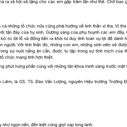
phá ra xã hội sẽ tặng cho các em gấp trăm lần như thế. Chớ bao g
cả những tổ chức nữa cũng phải hướng về tinh thần vị tha. Vị tha
h, với tận đáy của hy sinh. Gương sáng của phụ huynh các em đấy.
 óc lời lỗ và đồng tiền ra khỏi tư duy tính toán vụ lợi để dành h
n người. Với tinh thần đó, những con em, những sinh viên sẽ đượ
ong sự nuôi nấng ân cần, được tu tập trong sự tĩnh mịch của th
tổ chức mang tính hơn thiệt.
g phút hưng phấn cùng với những tân khoa minh sáng trước mặt tô
Văn Liêm, là GS. TS. Đào Văn Lượng, nguyên Hiệu trưởng Trường Đ
y như ngọn nến, đến kiệt cùng giọt sáp long lanh.