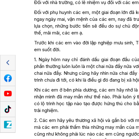
Đối với nhà trường, có lẽ nhiệm vụ đối với các em
Đối với phụ huynh các em, một giai đoạn lớn đã 
ngay ngày mai, vận mệnh của các em, nay đã trư
lựa chọn, những bước tiến sẽ đều do sự chủ độn
thế, mãi mãi, các em ạ.
Trước khi các em vào đời lập nghiệp mưu sinh, T
em suốt đời.
1. Ngày hôm nay chỉ đánh dấu giai đoạn đầu của
phần thưởng luôn luôn là một chai nửa đầy nửa v
chai nửa đầy. Nhưng cũng hãy nhìn nửa chai đầy để 
trình chưa đi tới, có khi là điều gì đó đang bị xã h
Khi các em ở bên phía dương, các em hãy nhớ là 
nhận mình đã may mắn như thế nào. Phải luôn ý t
có lộ trình học tập nào tạo được hứng thú cho bằ
trải nghiệm.
2. Các em hãy yêu thương xã hội và gắn bó với m
mà các em phải thấm thía những may mắn của mì
cũng như không phải lúc nào các em cũng ngước 