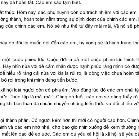
 nay đã hoàn tất. Các em sắp tạm biệt.
kết thúc. Hôm nay, các phụ huynh còn có trách nhiệm với các em,
ởng thành, hoàn toàn nằm trong sự định đoạt của chính các em.
g của chính các em. Nó sẽ như thế từ đây mãi mãi. Và nó sẽ ph
hầy có đôi lời muốn gởi đến các em, hy vọng sẽ là hành trang th
 một cuộc phiêu lưu. Cuộc đời là cả một cuộc phiêu lưu thích t
ơi. Hãy nhìn nửa vơi để cảm nhận được hạnh phúc rằng mình có đư
hiểu rõ rằng cái nửa vơi kia là rủi ro, là công việc chưa hoàn tất
ội bỏ rơi trong khi mình đang tiến bước.
xã hội loài người còn có phía âm. Vào đúng lúc đó các em phải t
hức: “học tập là mãi mãi”. Càng có tuổi, các em sẽ càng thấy rõ
ng khi bản thân đã nhuần nhuyễn những kiến thức và đối chiếu vớ
ọi thành phần. Có người kém hơn thì mới có người cao hơn. Chính 
nh và các em nhớ nhé: chớ bao giờ nhìn xuống để xem thường m
mắt lên cao để ao ước. Các em cứ yêu xã hội là xã hội sẽ yêu c