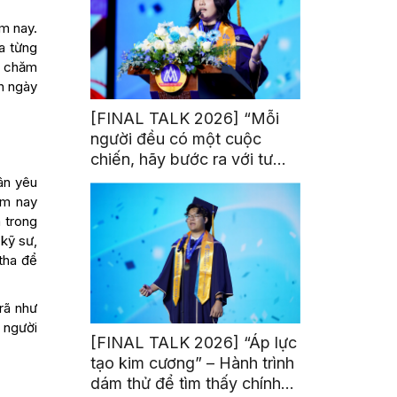
m nay.
ủa từng
y chăm
h ngày
[FINAL TALK 2026] “Mỗi
người đều có một cuộc
chiến, hãy bước ra với tư
thế của người chiến thắng”
ân yêu
ôm nay
 trong
kỹ sư,
tha để
 rã như
 người
[FINAL TALK 2026] “Áp lực
tạo kim cương” – Hành trình
dám thử để tìm thấy chính