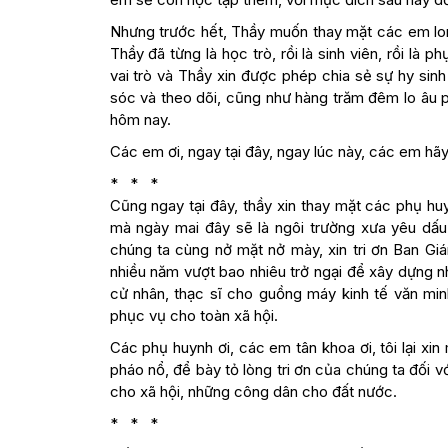
Nhưng trước hết, Thầy muốn thay mặt các em lo
Thầy đã từng là học trò, rồi là sinh viên, rồi là 
vai trò và Thầy xin được phép chia sẻ sự hy si
sóc và theo dõi, cũng như hàng trăm đêm lo âu p
hôm nay.
Các em ơi, ngay tại đây, ngay lúc này, các em hãy
* * *
Cũng ngay tại đây, thầy xin thay mặt các phụ hu
mà ngày mai đây sẽ là ngôi trường xưa yêu dấ
chúng ta cùng nở mặt nở mày, xin tri ơn Ban Gi
nhiều năm vượt bao nhiêu trở ngại để xây dựng n
cử nhân, thạc sĩ cho guồng máy kinh tế văn minh
phục vụ cho toàn xã hội.
Các phụ huynh ơi, các em tân khoa ơi, tôi lại xi
pháo nổ, để bày tỏ lòng tri ơn của chúng ta đối
cho xã hội, những công dân cho đất nước.
* * *