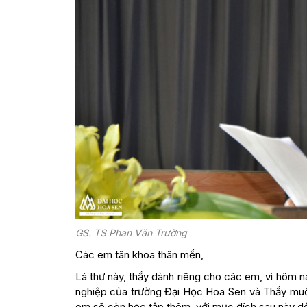
GS. TS Phan Văn Trường
Các em tân khoa thân mến,
Lá thư này, thầy dành riêng cho các em, vì hôm n
nghiệp của trường Đại Học Hoa Sen và Thầy muố
em sẽ còn học tập thêm, với mục đích sau này dốc