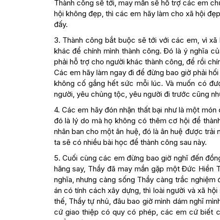
Thành công sẽ tới, may mắn sẽ hỗ trợ các em chứ
hội không đẹp, thì các em hãy làm cho xã hội đẹ
đấy.
3. Thành công bắt buộc sẽ tới với các em, vì xã
khác để chính mình thành công. Đó là ý nghĩa củ
phải hỗ trợ cho người khác thành công, để rồi ch
Các em hãy làm ngay đi để đừng bao giờ phải hối t
không cố gắng hết sức mỗi lúc. Và muốn có đượ
người, yêu chủng tộc, yêu người đi trước cũng như
4. Các em hãy đón nhận thất bại như là một món 
đó là lý do mà họ không có thêm cơ hội để thàn
nhân ban cho một ân huệ, đó là ân huệ được trải 
ta sẽ có nhiều bài học để thành công sau này.
5. Cuối cùng các em đừng bao giờ nghĩ đến đồng t
hăng say, Thầy đã may mắn gặp một Đức Hiền Từ
nghĩa, nhưng càng sống Thầy càng trắc nghiệm đư
án có tính cách xây dựng, thì loài người và xã hộ
thế, Thầy tự nhủ, đâu bao giờ mình dám nghĩ mì
cứ giao thiệp có quy có phép, các em cứ biết c