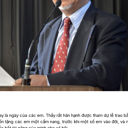
ay là ngày của các em. Thầy rất hân hạnh được tham dự lễ trao b
n tặng các em một cẩm nang, trước khi một số em vào đời, và 
 hết tài năng của mình cho xã hội.