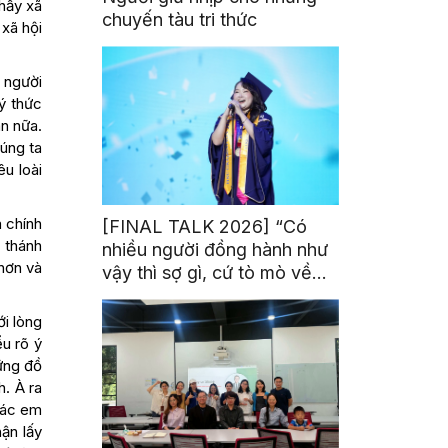
hấy xã
chuyến tàu tri thức
xã hội
 người
ý thức
ân nữa.
húng ta
u loài
 chính
[FINAL TALK 2026] “Có
 thánh
nhiều người đồng hành như
 hơn và
vậy thì sợ gì, cứ tò mò về
thế giới thôi”
ới lòng
u rõ ý
ững đồ
h. À ra
các em
ận lấy