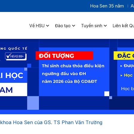
Hoa Sen 35 năm
A
Về HSU
Đào tạo
Tuyển sinh
Liên kết Q
 khoa Hoa Sen của GS. TS Phan Văn Trường