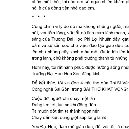
phần thiệt thòi, thì các em sẽ ngạc nhiên khám 
nô lệ của đồng tiền nhé các em.
* * *
Cũng chính vì lý do đó mà không những người, mà 
hết, với tấm lòng, với tất cả tình cảm lành mạn
sáng của Trường Đại Học Phi Lợi Nhuận đấy, gạt bỏ
cảm và sự săn sóc cho việc đào tạo giáo dục co
lên như những cây xanh màu mỡ, được lớn lên tr
trong lành, chứ không phải trưởng thành từ những 
Hôm nay, tôi rất hạnh phúc được hưởng sống nhữn
Trường Đại Học Hoa Sen đáng kính.
Để kết thúc, tôi xin đọc 4 câu thơ của Thi Sĩ 
Công nghệ Sài Gòn, trong BÀI THƠ KHÁT VỌNG:
Cuộc đời người chỉ cháy một lần
Đừng leo lét, lụi tàn khi đông đến
Ta muôn đốt tim ta thành ngọn nến
Cháy đến kiệt cùng giọt sáp long lanh!
Yêu Đại Học, đam mê giáo dục, đối với tôi, là chá