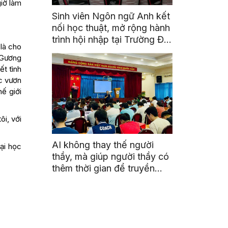
iờ làm
Sinh viên Ngôn ngữ Anh kết
nối học thuật, mở rộng hành
trình hội nhập tại Trường Đại
 là cho
học Quốc gia Malaysia
 Gương
ết tình
c vươn
ế giới
i, với
AI không thay thế người
ại học
thầy, mà giúp người thầy có
thêm thời gian để truyền
cảm hứng