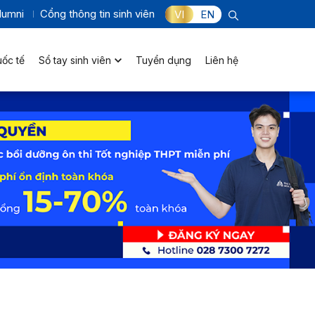
lumni
Cổng thông tin sinh viên
VI
EN
uốc tế
Sổ tay sinh viên
Tuyển dụng
Liên hệ