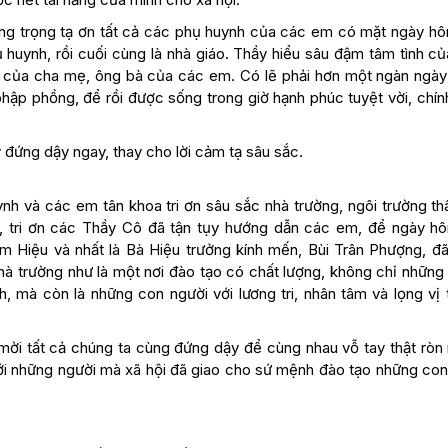
ng trọng tạ ơn tất cả các phụ huynh của các em có mặt ngày hô
phụ huynh, rồi cuối cùng là nhà giáo. Thầy hiểu sâu đậm tâm tình c
nh của cha mẹ, ông bà của các em. Có lẽ phải hơn một ngàn ngà
hập phồng, để rồi được sống trong giờ hạnh phúc tuyệt vời, chín
 đứng dậy ngay, thay cho lời cảm tạ sâu sắc.
ynh và các em tân khoa tri ơn sâu sắc nhà trường, ngôi trường th
u, tri ơn các Thầy Cô đã tận tụy hướng dẫn các em, để ngày h
ám Hiệu và nhất là Bà Hiệu trưởng kính mến, Bùi Trân Phượng, đã
hà trường như là một nơi đào tạo có chất lượng, không chỉ những 
, mà còn là những con người với lương tri, nhân tâm và lọng vị 
n mời tất cả chúng ta cùng đứng dậy để cùng nhau vỗ tay thật ròn
 với những người mà xã hội đã giao cho sứ mệnh đào tạo những con