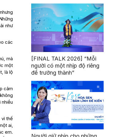
mình
 nhưng
 Những
ải như
eo các
[FINAL TALK 2026] “Mỗi
hú, mà
ợc một
người có một nhịp độ riêng
, là lộ
để trưởng thành”
ập cảm
 không
i nhiều
vì thế
ột ai,
ác em.
Người giữ nhịp cho những