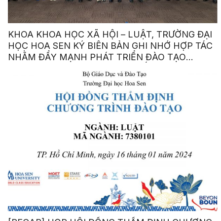
KHOA KHOA HỌC XÃ HỘI – LUẬT, TRƯỜNG ĐẠI
HỌC HOA SEN KÝ BIÊN BẢN GHI NHỚ HỢP TÁC
NHẰM ĐẨY MẠNH PHÁT TRIỂN ĐÀO TẠO
NGÀNH LUẬT VÀ LUẬT KINH TẾ