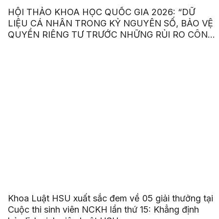
HỘI THẢO KHOA HỌC QUỐC GIA 2026: “DỮ
LIỆU CÁ NHÂN TRONG KỶ NGUYÊN SỐ, BẢO VỆ
QUYỀN RIÊNG TƯ TRƯỚC NHỮNG RỦI RO CÔNG
NGHỆ”
Khoa Luật HSU xuất sắc đem về 05 giải thưởng tại
Cuộc thi sinh viên NCKH lần thứ 15: Khẳng định