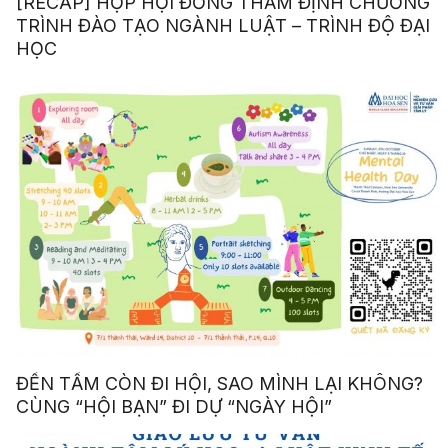
[RECAP] HỌP HỘI ĐỒNG THẨM ĐỊNH CHƯƠNG
TRÌNH ĐÀO TẠO NGÀNH LUẬT – TRÌNH ĐỘ ĐẠI
HỌC
ĐẾN TẤM CÒN ĐI HỘI, SAO MÌNH LẠI KHÔNG?
CÙNG “HỘI BẠN” ĐI DỰ “NGÀY HỘI”