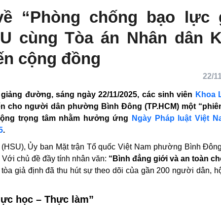
 về “Phòng chống bạo lực 
SU cùng Tòa án Nhân dân 
đến cộng đồng
22/11
 giảng đường, sáng ngày 22/11/2025, các sinh viên
Khoa 
đến cho người dân phường Bình Đông (TP.HCM) một “
hoạt động trọng tâm nhằm hưởng ứng
Ngày Pháp luật Việ
 2025
.
 Luật (HSU), Ủy ban Mặt trận Tổ quốc Việt Nam phường
ân Khu vực 10. Với chủ đề đầy tính nhân văn:
“Bình đẳn
ng kỷ nguyên số”
, phiên tòa giả định đã thu hút sự theo d
i địa phương.
Thực học – Thực làm”