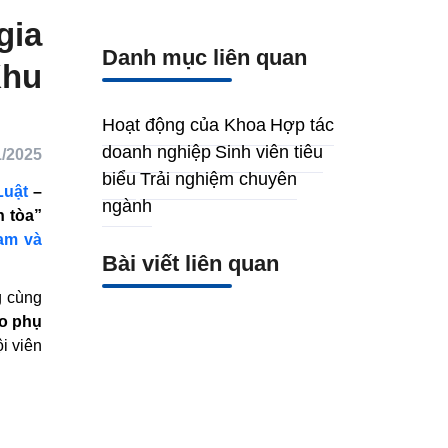
gia
Danh mục liên quan
Khu
Hoạt động của Khoa
Hợp
tác doanh nghiệp
Sinh viên
/2025
tiêu biểu
Trải nghiệm
Luật
–
chuyên ngành
phiên
t Nam
Bài viết liên quan
 Bình
g giới
õi của