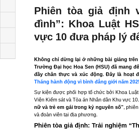
Phiên tòa giả định
đình”: Khoa Luật H
vực 10 đưa pháp lý 
Không chỉ dừng lại ở những bài giảng trên
Trường Đại học Hoa Sen (HSU) đã mang 
tòa” đầy chân thực và xúc động. Đây là 
và Tháng hành động vì bình đẳng giới năm
Sự kiện được phối hợp tổ chức bởi Khoa
Đông cùng Viện Kiểm sát và Tòa án Nhân d
và an toàn cho phụ nữ và trẻ em gái tro
gần 200 người dân, hội viên và đoàn viên tạ
Phiên tòa giả định: Trải nghiệm “