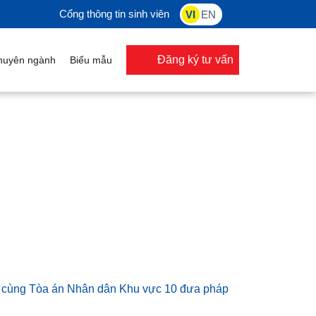
Cổng thông tin sinh viên
VI
EN
Đăng ký tư vấn
uyên ngành
Biểu mẫu
a Luật HSU cùng Tòa án Nhân dân Khu vực 10