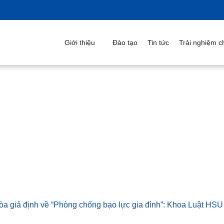
Giới thiệu
Đào tạo
Tin tức
Trải nghiệm ch
iên tòa giả định về “Phòng chống bạo lực gia đình”: Kho