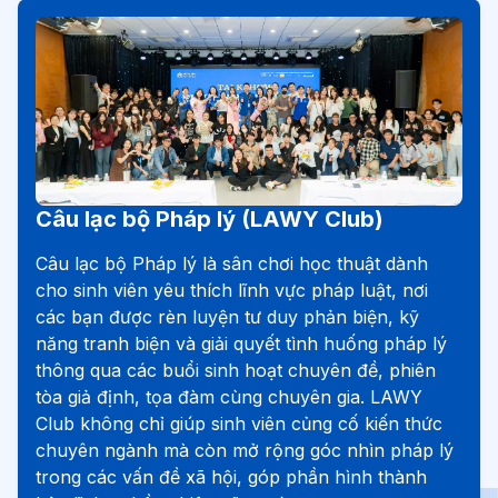
Câu lạc bộ Pháp lý (LAWY Club)
Câu lạc bộ Pháp lý là sân chơi học thuật dành
cho sinh viên yêu thích lĩnh vực pháp luật, nơi
các bạn được rèn luyện tư duy phản biện, kỹ
năng tranh biện và giải quyết tình huống pháp lý
thông qua các buổi sinh hoạt chuyên đề, phiên
tòa giả định, tọa đàm cùng chuyên gia. LAWY
Club không chỉ giúp sinh viên củng cố kiến thức
chuyên ngành mà còn mở rộng góc nhìn pháp lý
trong các vấn đề xã hội, góp phần hình thành