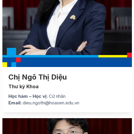
Chị Ngô Thị Diệu
Thư ký Khoa
Học hàm – Học vị:
Cử nhân
Email:
dieu.ngothi@hoasen.edu.vn