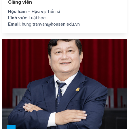
Giảng viên
Học hàm – Học vị:
Tiến sĩ
Lĩnh vực:
Luật học
Email:
hung.tranvan@hoasen.edu.vn