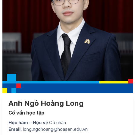
Anh Ngô Hoàng Long
Cố vấn học tập
Học hàm – Học vị:
Cử nhân
Email:
long.ngohoang@hoasen.edu.vn