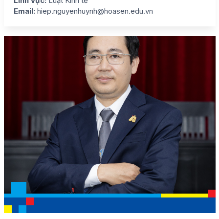
Lĩnh vực:
Luật Kinh tế
Email:
hiep.nguyenhuynh@hoasen.edu.vn