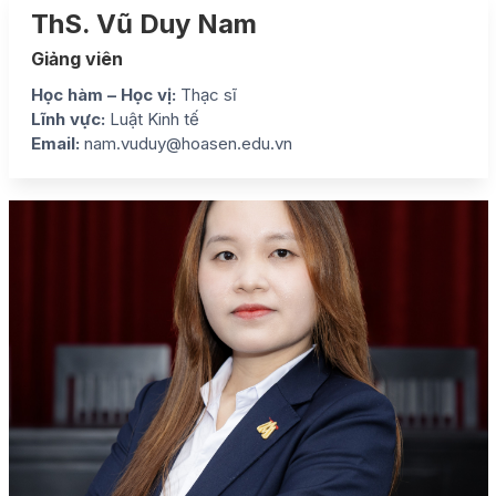
ThS. Vũ Duy Nam
Giảng viên
Học hàm – Học vị:
Thạc sĩ
Lĩnh vực:
Luật Kinh tế
Email:
nam.vuduy@hoasen.edu.vn