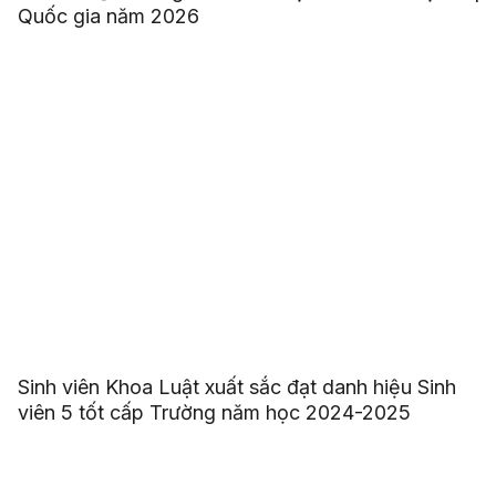
Quốc gia năm 2026
Sinh viên Khoa Luật xuất sắc đạt danh hiệu Sinh
viên 5 tốt cấp Trường năm học 2024-2025