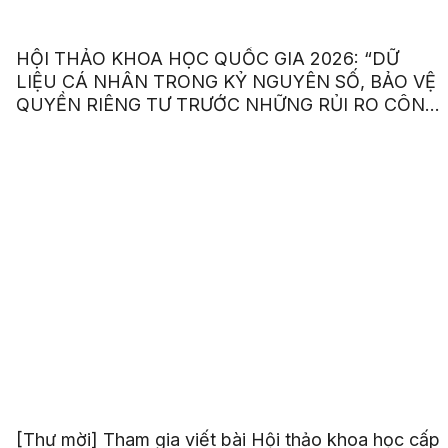
HỘI THẢO KHOA HỌC QUỐC GIA 2026: “DỮ
LIỆU CÁ NHÂN TRONG KỶ NGUYÊN SỐ, BẢO VỆ
QUYỀN RIÊNG TƯ TRƯỚC NHỮNG RỦI RO CÔNG
NGHỆ”
[Thư mời] Tham gia viết bài Hội thảo khoa học cấp