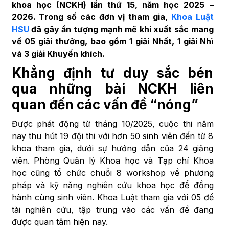
khoa học (NCKH) lần thứ 15, năm học 2025 –
2026. Trong số các đơn vị tham gia,
Khoa Luật
HSU
đã gây ấn tượng mạnh mẽ khi xuất sắc mang
về 05 giải thưởng, bao gồm 1 giải Nhất, 1 giải Nhì
và 3 giải Khuyến khích.
Khẳng định tư duy sắc bén
qua những bài NCKH liên
quan đến các vấn đề “nóng”
Được phát động từ tháng 10/2025, cuộc thi năm
nay thu hút 19 đội thi với hơn 50 sinh viên đến từ 8
khoa tham gia, dưới sự hướng dẫn của 24 giảng
viên. Phòng Quản lý Khoa học và Tạp chí Khoa
học cũng tổ chức chuỗi 8 workshop về phương
pháp và kỹ năng nghiên cứu khoa học để đồng
hành cùng sinh viên. Khoa Luật tham gia với 05 đề
tài nghiên cứu, tập trung vào các vấn đề đang
được quan tâm hiện nay.