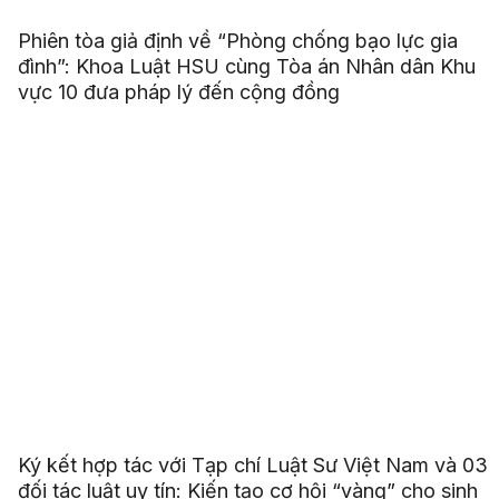
Phiên tòa giả định về “Phòng chống bạo lực gia
đình”: Khoa Luật HSU cùng Tòa án Nhân dân Khu
vực 10 đưa pháp lý đến cộng đồng
Ký kết hợp tác với Tạp chí Luật Sư Việt Nam và 03
đối tác luật uy tín: Kiến tạo cơ hội “vàng” cho sinh