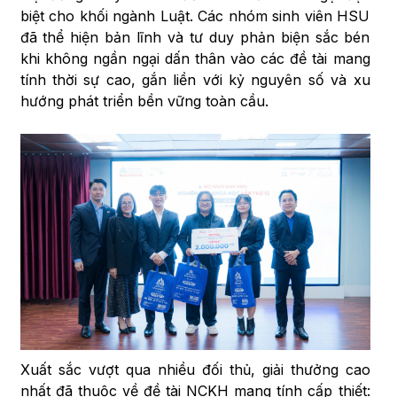
biệt cho khối ngành Luật. Các nhóm sinh viên HSU
đã thể hiện bản lĩnh và tư duy phản biện sắc bén
khi không ngần ngại dấn thân vào các đề tài mang
tính thời sự cao, gắn liền với kỷ nguyên số và xu
hướng phát triển bền vững toàn cầu.
Xuất sắc vượt qua nhiều đối thủ, giải thưởng cao
nhất đã thuộc về đề tài NCKH mang tính cấp thiết: