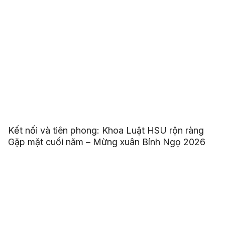
Kết nối và tiên phong: Khoa Luật HSU rộn ràng
Gặp mặt cuối năm – Mừng xuân Bính Ngọ 2026