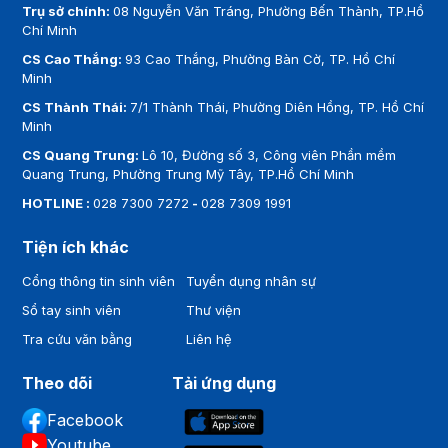
Trụ sở chính:
08 Nguyễn Văn Tráng, Phường Bến Thành, TP.Hồ
Chí Minh
CS Cao Thắng:
93 Cao Thắng, Phường Bàn Cờ, TP. Hồ Chí
Minh
CS Thành Thái:
7/1 Thành Thái, Phường Diên Hồng, TP. Hồ Chí
Minh
CS Quang Trung:
Lô 10, Đường số 3, Công viên Phần mềm
Quang Trung, Phường Trung Mỹ Tây, TP.Hồ Chí Minh
HOTLINE :
028 7300 7272
-
028 7309 1991
Tiện ích khác
Cổng thông tin sinh viên
Tuyển dụng nhân sự
Sổ tay sinh viên
Thư viện
Tra cứu văn bằng
Liên hệ
Theo dõi
Tải ứng dụng
Facebook
Youtube