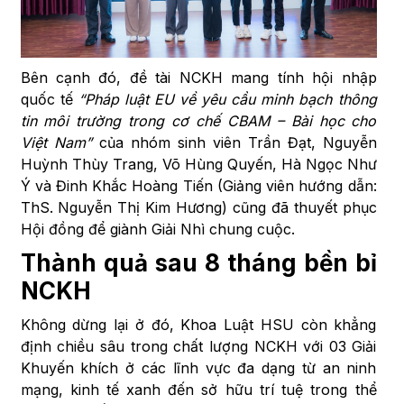
Bên cạnh đó, đề tài NCKH mang tính hội nhập
quốc tế
“Pháp luật EU về yêu cầu minh bạch thông
tin môi trường trong cơ chế CBAM – Bài học cho
Việt Nam”
của nhóm sinh viên Trần Đạt, Nguyễn
Huỳnh Thùy Trang, Võ Hùng Quyến, Hà Ngọc Như
Ý và Đinh Khắc Hoàng Tiến (Giảng viên hướng dẫn:
ThS. Nguyễn Thị Kim Hương) cũng đã thuyết phục
Hội đồng để giành Giải Nhì chung cuộc.
Thành quả sau 8 tháng bền bỉ
NCKH
Không dừng lại ở đó, Khoa Luật HSU còn khẳng
định chiều sâu trong chất lượng NCKH với 03 Giải
Khuyến khích ở các lĩnh vực đa dạng từ an ninh
mạng, kinh tế xanh đến sở hữu trí tuệ trong thể