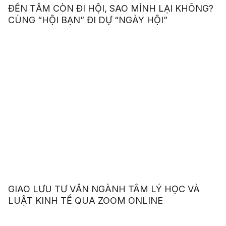
ĐẾN TẤM CÒN ĐI HỘI, SAO MÌNH LẠI KHÔNG?
CÙNG “HỘI BẠN” ĐI DỰ “NGÀY HỘI”
GIAO LƯU TƯ VẤN NGÀNH TÂM LÝ HỌC VÀ
LUẬT KINH TẾ QUA ZOOM ONLINE