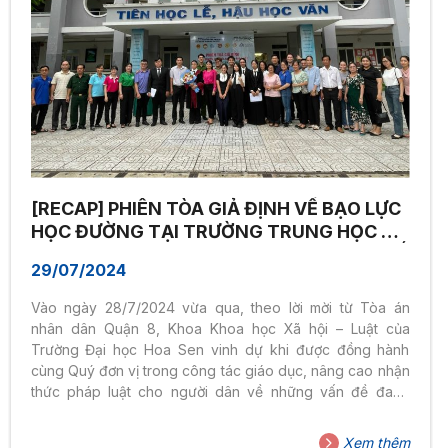
[RECAP] PHIÊN TÒA GIẢ ĐỊNH VỀ BẠO LỰC
HỌC ĐƯỜNG TẠI TRƯỜNG TRUNG HỌC CƠ
SỞ LÝ THÁNH TÔNG, QUẬN 8, THÀNH PHỐ
29/07/2024
HỒ CHÍ MINH
Vào ngày 28/7/2024 vừa qua, theo lời mời từ Tòa án
nhân dân Quận 8, Khoa Khoa học Xã hội – Luật của
Trường Đại học Hoa Sen vinh dự khi được đồng hành
cùng Quý đơn vị trong công tác giáo dục, nâng cao nhận
thức pháp luật cho người dân về những vấn đề đang
được quan tâm hiện nay cũng như tầm quan trọng của
việc bảo vệ quyền và lợi ích hợp pháp của công dân.
Xem thêm