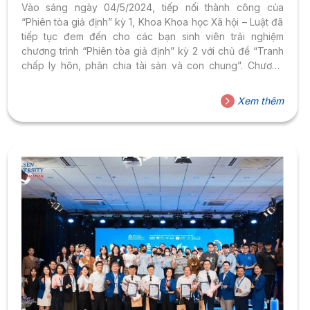
Vào sáng ngày 04/5/2024, tiếp nối thành công của
“Phiên tòa giả định” kỳ 1, Khoa Khoa học Xã hội – Luật đã
tiếp tục đem đến cho các bạn sinh viên trải nghiệm
chương trình “Phiên tòa giả định” kỳ 2 với chủ đề “Tranh
chấp ly hôn, phân chia tài sản và con chung”. Chương
trình được tổ chức tại Hội trường 204 (You Rock Studio) –
Trường Đại học Hoa Sen, thu hút được đông đảo sinh
Xem thêm
viên trường Đại học Hoa Sen và học sinh của các Trường
trung học phổ thông tham gia sự kiện...