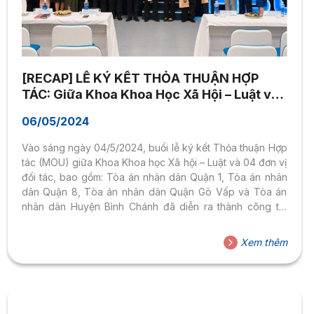
[RECAP] LỄ KÝ KẾT THỎA THUẬN HỢP
TÁC: Giữa Khoa Khoa Học Xã Hội – Luật và
Tòa án nhân dân các Quận/Huyện tại
06/05/2024
Thành phố Hồ Chí Minh
Vào sáng ngày 04/5/2024, buổi lễ ký kết Thỏa thuận Hợp
tác (MOU) giữa Khoa Khoa học Xã hội – Luật và 04 đơn vị
đối tác, bao gồm: Tòa án nhân dân Quận 1, Tòa án nhân
dân Quận 8, Tòa án nhân dân Quận Gò Vấp và Tòa án
nhân dân Huyện Bình Chánh đã diễn ra thành công tốt
đẹp. Sự kiện do Khoa Khoa học Xã hội – Luật tổ chức, với
sự tham gia của TS. Nguyễn Thị Loan – Trưởng khoa, TS.
Xem thêm
Nguyễn Hoài Nam – Phó Trưởng khoa, đại diện các đơn
vị...