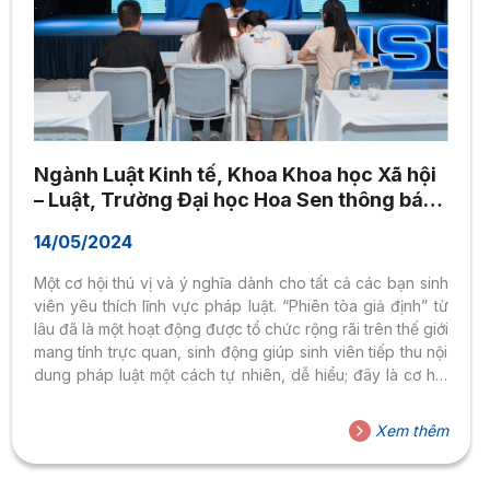
Ngành Luật Kinh tế, Khoa Khoa học Xã hội
– Luật, Trường Đại học Hoa Sen thông báo
về một sự kiện đặc biệt và bổ ích: “Phiên
14/05/2024
Tòa Giả định” xét xử vụ án CỐ Ý GÂY
THƯƠNG TÍCH.
Một cơ hội thú vị và ý nghĩa dành cho tất cả các bạn sinh
viên yêu thích lĩnh vực pháp luật. “Phiên tòa giả định” từ
lâu đã là một hoạt động được tổ chức rộng rãi trên thế giới
mang tính trực quan, sinh động giúp sinh viên tiếp thu nội
dung pháp luật một cách tự nhiên, dễ hiểu; đây là cơ hội
để sinh viên Ngành Luật trực tiếp tham gia nghiên cứu
những vụ việc thực tế của ngành học, rèn luyện các kỹ
Xem thêm
năng nghề nghiệp, kỹ năng giao tiếp, ứng xử, làm việc
nhóm… Để...