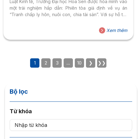
Luật Kinh tế, Trường Đại học Hoa Sen được hòa mình vào
một trải nghiệm hấp dẫn: Phiên tòa giả định về vụ án
“Tranh chấp ly hôn, nuôi con, chia tài sản”. Với sự hỗ trợ
của các giảng viên Ngành Luật Kinh tế, Khoa Khoa học xã
hội – Luật, và sự quan tâm của Lãnh đạo Tòa án nhân dân
Xem thêm
Quận Gò Vấp, hơn 100 sinh viên Ngành Luật Kinh tế và
các Ngành khác của...
1
2
3
…
10
❯
❯❯
Bộ lọc
Từ khóa