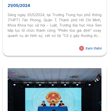
của sinh viên Trường Đại Học Hoa Sen
21/05/2024
Sáng ngày 20/5/2024, tại Trường Trung học phổ thông
(THPT) Tân Phong, Quận 7, Thành phố Hồ Chí Minh,
Khoa Khoa học xã hội – Luật, Trường Đại học Hoa Sen
tiếp tục tổ chức thành công “Phiên tòa giả định” xoay
quanh vụ án hình sự, xét xử tội “Cố ý gây thương tích”.
Chương trình được tổ chức tại Hội trường trường THPT
Tân Phong đã thu hút sự đông đảo các em học sinh và
Xem thêm
Thầy, Cô cùng tham gia. Với sự hỗ trợ của các giảng viên
Ngành Luật Kinh tế, Khoa Khoa học xã hội...