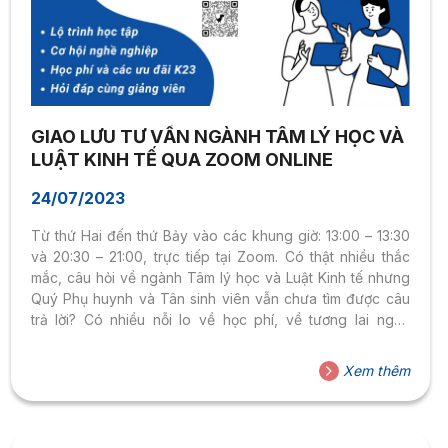
GIAO LƯU TƯ VẤN NGÀNH TÂM LÝ HỌC VÀ
LUẬT KINH TẾ QUA ZOOM ONLINE
24/07/2023
Từ thứ Hai đến thứ Bảy vào các khung giờ: 13:00 – 13:30
và 20:30 – 21:00, trực tiếp tại Zoom. Có thật nhiều thắc
mắc, câu hỏi về ngành Tâm lý học và Luật Kinh tế nhưng
Quý Phụ huynh và Tân sinh viên vẫn chưa tìm được câu
trả lời? Có nhiều nỗi lo về học phí, về tương lai nghề
nghiệp nhưng Quý Phụ huynh và Tân sinh viên vẫn chưa
được giải đáp? Có nhiều dự định cho hành trình trở thành
Xem thêm
sinh viên Đại học nhưng Tân sinh viên vẫn chưa rõ cách
học nào...