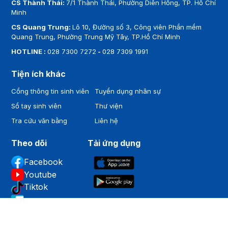
CS Thành Thái:
7/1 Thành Thái, Phường Diên Hồng, TP. Hồ Chí
Minh
CS Quang Trung:
Lô 10, Đường số 3, Công viên Phần mềm
Quang Trung, Phường Trung Mỹ Tây, TP.Hồ Chí Minh
HOTLINE :
028 7300 7272
-
028 7309 1991
Tiện ích khác
Cổng thông tin sinh viên
Tuyển dụng nhân sự
Sổ tay sinh viên
Thư viện
Tra cứu văn bằng
Liên hệ
Theo dõi
Tải ứng dụng
Facebook
Youtube
Tiktok
Zalo
Bản quyền thuộc về
Trường Đại học Hoa Sen
.