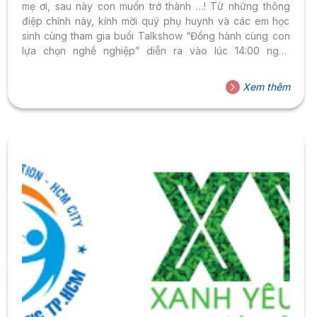
mẹ ơi, sau này con muốn trở thành …! Từ những thông
điệp chính này, kính mời quý phụ huynh và các em học
sinh cùng tham gia buổi Talkshow “Đồng hành cùng con
lựa chọn nghề nghiệp” diễn ra vào lúc 14:00 ngày
24/02/2023 qua hình thức online trên nền tảng Zoom,
đồng thời phát trực tiếp trên FB HSU và Cha Mẹ Qua buổi
Xem thêm
Talkshow sẽ giúp Quý phụ huynh và các em học sinh có
thêm những kiến thức và phương pháp bổ ích trong việc
lựa chọn nghề...