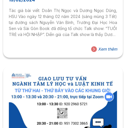
Tác giả bài viết: Doãn Thị Ngọc và Dương Ngọc Dũng,
HSU Vào ngày 12 tháng 02 năm 2024 (sáng mùng 3 Tết)
tại đường sách Nguyễn Văn Bình, Trường Đại Học Hoa
Sen và Sài Gòn Book đã đồng tổ chức Talk show: “TUỔI
TRẺ và HỘI NHẬP”. Diễn giả của Talk show là thầy Dương
Ngọc Dũng-Giám Đốc Chương Trình Triết Học, cô Doãn
Thị Ngọc – giảng viên, nhà sáng lập Gender Talk, Trường
Xem thêm
Đại Học Hoa Sen và Host chương trình là thầy Nguyễn
Hồng Ân-giảng viên Trường Đại Học Hoa Sen. Sự kiện
này đã...