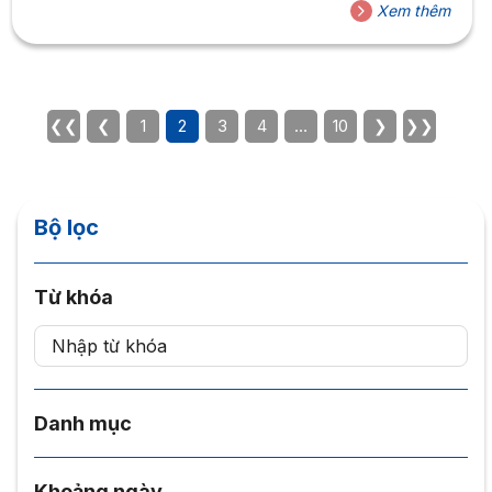
vào ngày 04/02/2023, với sự tham gia của 02 diễn giả
Xem thêm
khách mời:– ThS. Nguyễn Hồng Ân, Giám đốc chương
trình Tâm lý trường Đại học Hoa Sen.– ThS....
❮❮
❮
1
2
3
4
…
10
❯
❯❯
Bộ lọc
Từ khóa
Danh mục
Khoảng ngày