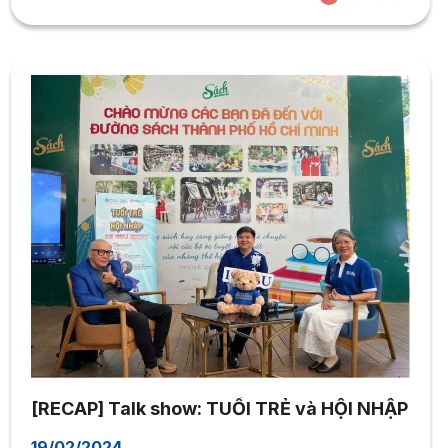
con cái, giải pháp nào để cha mẹ tìm được tiếng nói
chung trong vai trò quản lý tài...
[RECAP] Talk show: TUỔI TRẺ và HỘI NHẬP
19/02/2024