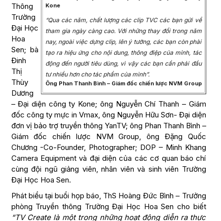
Thông
Kone
Trường
“Qua các năm, chất lượng các clip TVC các bạn gửi về
Đại Học
tham gia ngày càng cao. Với những thay đổi trong năm
Hoa
nay, ngoài việc dựng clip, lên ý tưởng, các bạn còn phài
Sen; bà
tạo ra hiệu ứng cho nội dung, thông điệp của mỉnh, tác
Đinh
động đến người tiêu dùng, vì
vậy các bạn cần phải đầu
Thị
tư nhiều hơn cho tác phẩm của mình”.
Thùy
Ông Phan Thanh Bình – Giám đốc chiến lược NVM Group
Dương
– Đại diện công ty Kone; ông Nguyễn Chí Thanh – Giám
đốc công ty mực in Vmax, ông Nguyễn Hữu Sơn- Đại diện
đơn vị bảo trợ truyền thông YanTV; ông Phan Thanh Bình –
Giám đốc chiến lược NVM Group, ông Đặng Quốc
Chương -Co-Founder, Photographer; DOP – Minh Khang
Camera Equipment và đại diện của các cơ quan báo chí
cùng đội ngũ giảng viên, nhân viên và sinh viên Trường
Đại Học Hoa Sen.
Phát biểu tại buổi họp báo, ThS Hoàng Đức Bình – Trưởng
phòng Truyền thông Trường Đại Học Hoa Sen cho biết
“TV Create là một trong những hoạt động diễn ra thực