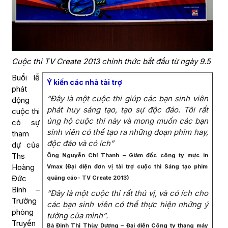
Cuộc thi TV Create 2013 chính thức bắt đầu từ ngày 9.5
Buổi lễ
Ý kiến các nhà tài trợ
phát
“Đây là một cuộc thi giúp các bạn sinh viên
động
phát huy sáng tạo, tạo sự độc đáo. Tôi rất
cuộc thi
ủng hộ cuộc thi này và mong muốn các bạn
có sự
sinh viên có thể tạo ra những đoạn phim hay,
tham
độc đáo và có ích”
dự của
Ths
Ông Nguyễn Chí Thanh – Giám đốc công ty mực in
Hoàng
Vmax (Đại diện đơn vị tài trợ cuộc thi Sáng tạo phim
Đức
quảng cáo- TV Create 2013)
Bình –
“Đây là một cuộc thi rất thú vị, và có ích cho
Trưởng
các bạn sinh viên có thể thực hiện những ý
phòng
tưởng của mình”.
Truyền
Bà Đinh Thị Thùy Dương – Đại diện Công ty thang máy