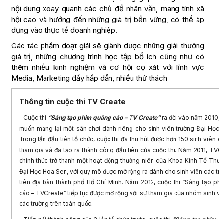
nội dung xoay quanh các chủ đề nhân văn, mang tính xã
hội cao và hướng đến những giá trị bền vững, có thể áp
dụng vào thực tế doanh nghiệp.
Các tác phẩm đoạt giải sẽ giành được những giải thưởng
giá trị, những chương trình học tập bổ ích cũng như có
thêm nhiều kinh nghiệm và cơ hội cọ xát với lĩnh vực
Media, Marketing đầy hấp dẫn, nhiều thử thách
Thông tin cuộc thi TV Create
– Cuộc thi
“Sáng tạo phim quảng cáo – TV Create”
ra đời vào năm 2010
muốn mang lại một sân chơi dành riêng cho sinh viên trường Đại Họ
Trong lần đầu tiên tổ chức, cuộc thi đã thu hút được hơn 150 sinh viên
tham gia và đã tạo ra thành công đầu tiên của cuộc thi. Năm 2011, T
chính thức trở thành một hoạt động thường niên của Khoa Kinh Tế Th
Đại Học Hoa Sen, với quy mô đ
ược mở rộng ra dành cho sinh viên các 
trên địa bàn thành phố Hồ Chí Minh. Năm 2012, cuộc thi “Sáng tạo 
cáo – TVCreate” tiếp tục được mở rộng với sự tham gia của nhóm sinh v
các trường trên toàn quốc.