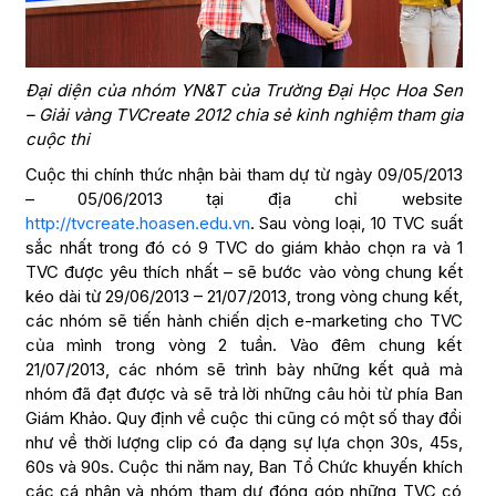
Đại diện của nhóm YN&T của Trường Đại Học Hoa Sen
– Giải vàng TVCreate 2012 chia sẻ kinh nghiệm tham gia
cuộc thi
Cuộc thi chính thức nhận bài tham dự từ ngày 09/05/2013
– 05/06/2013 tại địa chỉ website
http://tvcreate.hoasen.edu.vn
. Sau vòng loại, 10 TVC suất
sắc nhất trong đó có 9 TVC do giám khảo chọn ra và 1
TVC được yêu thích nhất – sẽ bước vào vòng chung kết
kéo dài từ 29/06/2013 – 21/07/2013, trong vòng chung kết,
các nhóm sẽ tiến hành chiến dịch e-marketing cho TVC
của mình trong vòng 2 tuần. Vào đêm chung kết
21/07/2013, các nhóm sẽ trình bày những kết quả mà
nhóm đã đạt được và sẽ trả lời những câu hỏi từ phía Ban
Giám Khảo. Quy định về cuộc thi cũng có một số thay đổi
như về thời lượng clip có đa dạng sự lựa chọn 30s, 45s,
60s và 90s. Cuộc thi năm nay, Ban Tổ Chức khuyến khích
các cá nhân và nhóm tham dự đóng góp những TVC có