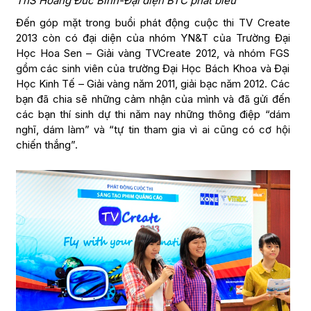
ThS Hoàng Đức Bình-Đại diện BTC phát biểu
Đến góp mặt trong buổi phát động cuộc thi TV Create
2013 còn có đại diện của nhóm YN&T của Trường Đại
Học Hoa Sen – Giải vàng TVCreate 2012, và nhóm FGS
gồm các sinh viên của trường Đại Học Bách Khoa và Đại
Học Kinh Tế – Giải vàng năm 2011, giải bạc năm 2012. Các
bạn đã chia sẽ những cảm nhận của mình và đã gửi đến
các bạn thí sinh dự thi năm nay những thông điệp “dám
nghĩ, dám làm” và “tự tin tham gia vì ai cũng có cơ hội
chiến thắng”.