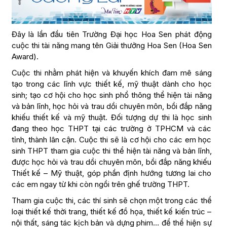
Đây là lần đầu tiên Trường Đại học Hoa Sen phát động
cuộc thi tài năng mang tên Giải thưởng Hoa Sen (Hoa Sen
Award).
Cuộc thi nhằm phát hiện và khuyến khích đam mê sáng
tạo trong các lĩnh vực thiết kế, mỹ thuật dành cho học
sinh; tạo cơ hội cho học sinh phổ thông thể hiện tài năng
và bản lĩnh, học hỏi và trau dồi chuyên môn, bồi đắp năng
khiếu thiết kế và mỹ thuật. Đối tượng dự thi là học sinh
đang theo học THPT tại các trường ở TPHCM và các
tỉnh, thành lân cận. Cuộc thi sẽ là cơ hội cho các em học
sinh THPT tham gia cuộc thi thể hiện tài năng và bản lĩnh,
được học hỏi và trau dồi chuyên môn, bồi đắp năng khiếu
Thiết kế – Mỹ thuật, góp phần định hướng tương lai cho
các em ngay từ khi còn ngồi trên ghế trường THPT.
Tham gia cuộc thi, các thí sinh sẽ chọn một trong các thể
loại thiết kế thời trang, thiết kế đồ họa, thiết kế kiến trúc –
nội thất, sáng tác kịch bản và dựng phim… để thể hiện sự