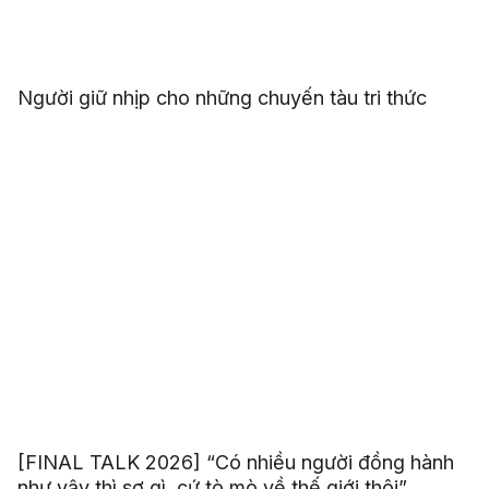
Người giữ nhịp cho những chuyến tàu tri thức
[FINAL TALK 2026] “Có nhiều người đồng hành
như vậy thì sợ gì, cứ tò mò về thế giới thôi”