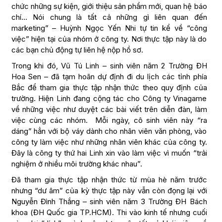
chức những sự kiện, giới thiệu sản phẩm mới, quan hệ báo
chí… Nói chung là tất cả những gì liên quan đến
marketing” – Huỳnh Ngọc Yến Nhi tự tin kể về “công
việc” hiện tại của nhóm ở công ty. Nơi thực tập này là do
các bạn chủ động tự liên hệ nộp hồ sơ.
Trong khi đó, Vũ Tú Linh – sinh viên năm 2 Trường ĐH
Hoa Sen – đã tạm hoãn dự định đi du lịch các tỉnh phía
Bắc để tham gia thực tập nhận thức theo quy định của
trường. Hiện Linh đang cộng tác cho Công ty Vinagame
về những việc như duyệt các bài viết trên diễn đàn, làm
việc cùng các nhóm. Mỗi ngày, cô sinh viên này “ra
dáng” hẳn với bộ váy dành cho nhân viên văn phòng, vào
công ty làm việc như những nhân viên khác của công ty.
Đây là công ty thứ hai Linh xin vào làm việc vì muốn “trải
nghiệm ở nhiều môi trường khác nhau”.
Đã tham gia thực tập nhận thức từ mùa hè năm trước
nhưng “dư âm” của kỳ thực tập này vẫn còn đọng lại với
Nguyễn Đình Thắng – sinh viên năm 3 Trường ĐH Bách
khoa (ĐH Quốc gia TP.HCM). Thi vào kinh tế nhưng cuối