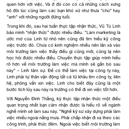
quen hơn với việc. Và ở đó còn có cả những cách xưng
hô đôi lúc cũng làm các bạn khó xử như thưa “chú” hay
“anh” với những người đứng tuổi.
Trong khi đó, sau hai tuần thực tập nhận thức, Vũ Tú Linh
bảo mình “nhận thức” được nhiều điều. “Làm marketing là
ước mơ của Linh từ nhỏ nên cũng đã tìm hiểu kỹ công
việc trước đó. Chưa có kinh nghiệm nhiều nên lăn xả vào
môi trường làm việc thấy điều gì cũng mới, cũng lạ nên
học hỏi được nhiều điều. Chuyến thực tập giúp mình hiểu
rõ hơn về môi trường làm việc mà mình sẽ gắn bó sau
này” – Linh tâm sự. Để có thể làm việc tại công ty này,
Linh phải tự thân vận động tất cả từ khâu tìm công ty, liên
hệ, phỏng vấn xin việc. Linh cho biết đây cũng là một
bước tích lũy sau này ra trường có thể đi xin việc tốt hơn.
Với Nguyễn Đình Thắng, kỳ thực tập nhận thức một điều
quan trọng nhất bạn cảm nhận được là hiểu rõ về ngành
nghề mình sẽ làm sau này. “Nghề kỹ sư xây dựng phải làm
việc nhiều ngoài nắng mưa. Phải chấp nhận đi xa theo các
công trình, phải thức đêm. Ngoài việc biết môi trường làm