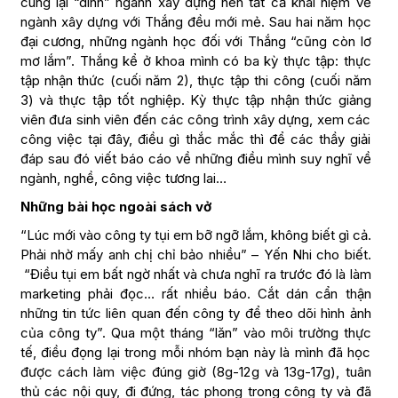
cùng lại “dính” ngành xây dựng nên tất cả khái niệm về
ngành xây dựng với Thắng đều mới mẻ. Sau hai năm học
đại cương, những ngành học đối với Thắng “cũng còn lơ
mơ lắm”. Thắng kể ở khoa mình có ba kỳ thực tập: thực
tập nhận thức (cuối năm 2), thực tập thi công (cuối năm
3) và thực tập tốt nghiệp. Kỳ thực tập nhận thức giảng
viên đưa sinh viên đến các công trình xây dựng, xem các
công việc tại đây, điều gì thắc mắc thì để các thầy giải
đáp sau đó viết báo cáo về những điều mình suy nghĩ về
ngành, nghề, công việc tương lai…
Những bài học ngoài sách vở
“Lúc mới vào công ty tụi em bỡ ngỡ lắm, không biết gì cả.
Phải nhờ mấy anh chị chỉ bảo nhiều” – Yến Nhi cho biết.
“Điều tụi em bất ngờ nhất và chưa nghĩ ra trước đó là làm
marketing phải đọc… rất nhiều báo. Cắt dán cẩn thận
những tin tức liên quan đến công ty để theo dõi hình ảnh
của công ty”. Qua một tháng “lăn” vào môi trường thực
tế, điều đọng lại trong mỗi nhóm bạn này là mình đã học
được cách làm việc đúng giờ (8g-12g và 13g-17g), tuân
thủ các nội quy, đi đứng, tác phong trong công ty và đã