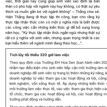
việc, thời gian này cũng giúp sinh viên xác định lại bản
thân có phù hợp với ngành này hay không, có thật sự yêu
thích và muốn gắn bó với ngành không” – Thắng chia sẻ.
Hiện Thắng đang đi thực tập thi công, bạn cho rằng kỳ
thực tập nhận thức còn có một ý nghĩa nữa là biết được
các công việc cần những kiến thức gì để bổ sung trong
năm học. “Kỳ thực tập nhận thức ngắn ngủi nhưng thật sự
rất có ý nghĩa với sinh viên, nhưng quan trọng nhất là các
bạn hiểu thêm về ngành mình đang theo học…”.
Tích lũy tối thiểu 320 giờ làm việc
Theo quy định của Trường ĐH Hoa Sen (ban hành năm 2008
nhằm tạo điều kiện cho sinh viên tiếp cận môi trường làm vi
doanh nghiệp để sinh viên tự trang bị thêm những kỹ năng, ki
doanh nghiệp từ việc tham gia các hoạt động xã hội, cộng
kinh nghiệm, vốn sống thực tế. Áp dụng những kiến thức
môi trường làm việc thực tế, vào việc tham gia thực hiện c
tổ chức, tham gia các hoạt động xã hội, các hoạt động 
trường phát động và hướng dẫn.
Theo quy định, trường công nhận sinh viên hoàn thành môn 