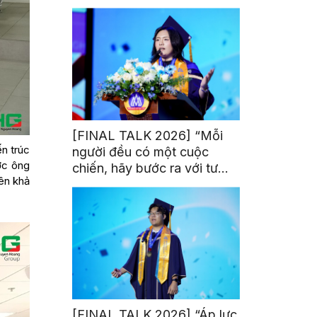
trị từ đam mê thể thao
[FINAL TALK 2026] “Mỗi
n trúc
người đều có một cuộc
ợc ông
chiến, hãy bước ra với tư
nên khả
thế của người chiến thắng”
[FINAL TALK 2026] “Áp lực