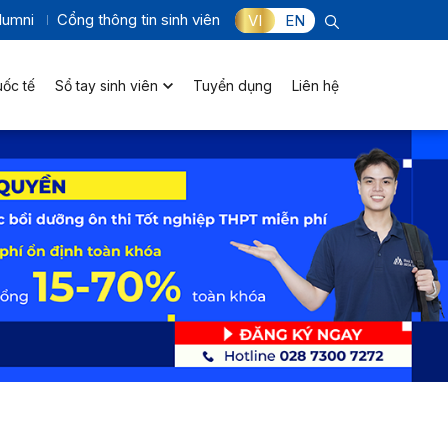
lumni
Cổng thông tin sinh viên
VI
EN
uốc tế
Sổ tay sinh viên
Tuyển dụng
Liên hệ