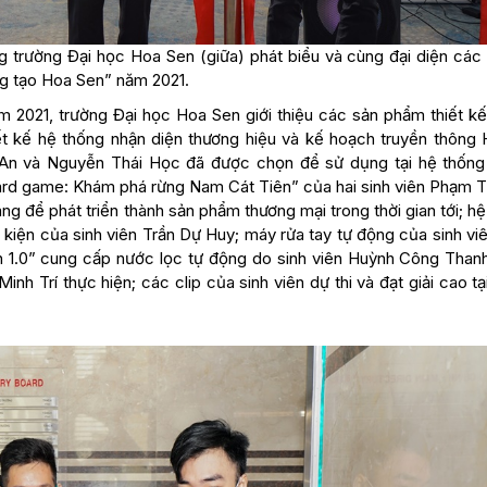
 trường Đại học Hoa Sen (giữa) phát biểu và cùng đại diện các
ng tạo Hoa Sen” năm 2021.
 2021, trường Đại học Hoa Sen giới thiệu các sản phẩm thiết kế
ết kế hệ thống nhận diện thương hiệu và kế hoạch truyền thôn
An và Nguyễn Thái Học đã được chọn để sử dụng tại hệ thống
ard game: Khám phá rừng Nam Cát Tiên” của hai sinh viên Phạm T
g để phát triển thành sản phẩm thương mại trong thời gian tới; h
kiện của sinh viên Trần Dự Huy; máy rửa tay tự động của sinh vi
 1.0” cung cấp nước lọc tự động do sinh viên Huỳnh Công Than
Minh Trí thực hiện; các clip của sinh viên dự thi và đạt giải cao t