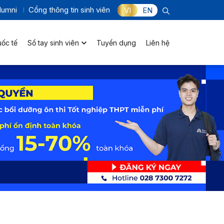
lumni
Cổng thông tin sinh viên
VI
EN
uốc tế
Sổ tay sinh viên
Tuyển dụng
Liên hệ