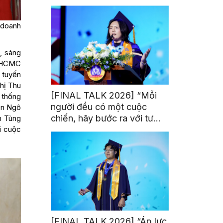
trị từ đam mê thể thao
 doanh
, sáng
g HCMC
 tuyến
hị Thu
[FINAL TALK 2026] “Mỗi
ệ thống
người đều có một cuộc
ên Ngô
chiến, hãy bước ra với tư
h Tùng
thế của người chiến thắng”
ại cuộc
[FINAL TALK 2026] “Áp lực