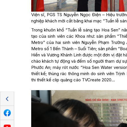
Viện sĩ, PGS TS Nguyễn Ngọc Điện – Hiệu trưởng
nghiệp khách mời cắt băng khai mạc “Tuần lễ sá
Trong khuôn khổ “Tuần lễ sáng tạo Hoa Sen” năm
tạo của sinh viên các Khoa như: sản phẩm “Thi
Metro” của hai sinh viên Nguyễn Phạm Trường 
Metro số 1 Bến Thành – Suối Tiên; sản phẩm “Bo
Hiền và Vương Khánh Linh được một đơn vị đặt hàn
chào khách tự động và đếm số người tham dự sự 
Phước An; máy rót nước “Hoa Sen Water version
thiết kế; thùng rác thông minh do sinh viên Trịnh 
thi thiết kế clip quảng cáo TVCreate 2020…