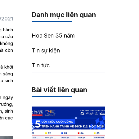
Danh mục liên quan
/2021
g hành
Hoa Sen 35 năm
nhu cầu
 không
mà còn
Tin sự kiện
Tin tức
à khởi
m sáng
ủa sinh
Bài viết liên quan
n ngày
rưởng,
, sinh
iện các