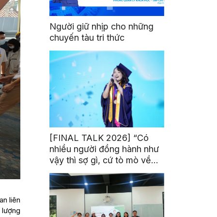
Người giữ nhịp cho những
chuyến tàu tri thức
[FINAL TALK 2026] “Có
nhiều người đồng hành như
vậy thì sợ gì, cứ tò mò về
thế giới thôi”
n liên
 lượng