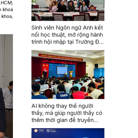
P.HCM;
n khoá
 khoa,
Sinh viên Ngôn ngữ Anh kết
nối học thuật, mở rộng hành
trình hội nhập tại Trường Đại
học Quốc gia Malaysia
AI không thay thế người
thầy, mà giúp người thầy có
thêm thời gian để truyền
cảm hứng