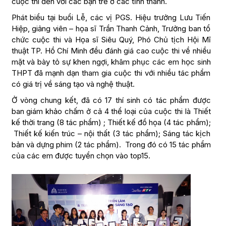
cuộc thi đến với các bạn trẻ ở các tỉnh thành.
Phát biểu tại buổi Lễ, các vị PGS. Hiệu trưởng Lưu Tiến
Hiệp, giảng viên – họa sĩ Trần Thanh Cảnh, Trưởng ban tổ
chức cuộc thi và Họa sĩ Siêu Quý, Phó Chủ tịch Hội Mĩ
thuật TP. Hồ Chí Minh đều đánh giá cao cuộc thi về nhiều
mặt và bày tỏ sự khen ngợi, khâm phục các em học sinh
THPT đã mạnh dạn tham gia cuộc thi với nhiều tác phẩm
có giá trị về sáng tạo và nghệ thuật.
Ở vòng chung kết, đã có 17 thí sinh có tác phẩm được
ban giám khảo chấm ở cả 4 thể loại của cuộc thi là Thiết
kế thời trang (8 tác phẩm) ; Thiết kế đồ họa (4 tác phẩm);
Thiết kế kiến trúc – nội thất (3 tác phẩm); Sáng tác kịch
bản và dựng phim (2 tác phẩm). Trong đó có 15 tác phẩm
của các em được tuyển chọn vào top15.