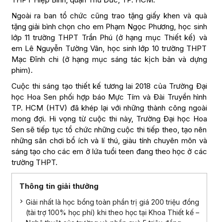
Ngoài ra ban tổ chức cũng trao tặng giấy khen và quà
tặng giải bình chọn cho em Phạm Ngọc Phương, học sinh
lớp 11 trường THPT Trần Phú (ở hạng mục Thiết kế) và
em Lê Nguyễn Tường Vân, học sinh lớp 10 trường THPT
Mạc Đĩnh chi (ở hạng mục sáng tác kịch bản và dựng
phim).
Cuộc thi sáng tạo thiết kế tương lai 2018 của Trường Đại
học Hoa Sen phối hợp báo Mực Tím và Đài Truyền hình
TP. HCM (HTV) đã khép lại với những thành công ngoài
mong đợi. Hi vọng từ cuộc thi này, Trường Đại học Hoa
Sen sẽ tiếp tục tổ chức những cuộc thi tiếp theo, tạo nên
những sân chơi bổ ích và lí thú, giàu tính chuyên môn và
sáng tạo cho các em ở lứa tuổi teen đang theo học ở các
trường THPT.
Thông tin giải thưởng
Giải nhất là học bổng toàn phần trị giá 200 triệu đồng
(tài trợ 100% học phí) khi theo học tại Khoa Thiết kế –