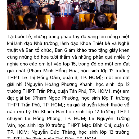
Tại buổi Lễ, những tràng pháo tay đã vang lên nồng nhiệt
khi lãnh đạo Nhà trường, lãnh đạo Khoa Thiết kế và Nghệ
thuật và Ban tổ chức, Ban Giám khảo trao tặng giấy khen
cùng những bó hoa tươi thắm và những phần quà nhiều ý
nghĩa cho các em lọt vào top 15, trong đó có một em đạt
giải nhất (Phạm Minh Hồng Hoa, học sinh lớp 12 trường
THPT Lê Thị Hồng Gấm, quận 3, TP. HCM); một em đạt
giải nhì (Nguyễn Hoàng Phương Khanh, học sinh lớp 12
trường THPT Trần Phú, quận Tân Phú, TP. HCM), một em
đạt giải ba (Phạm Ngọc Phương, học sinh lớp 11 trường
THPT Trần Phú, TP. HCM); ba giải khuyến khích thuộc về
các em Lý Dũ Khánh Hân học sinh lớp 12 trường THPT
chuyên Lê Hồng Phong, TP. HCM; Lê Nguyễn Tường
Vân, học sinh lớp 10 trường THPT Mạc Đĩnh Chi, quận 6,
TP. HCM; Nguyễn Đức Thắng, học sinh lớp 12 trường
THPT Hiệp Bình, quận Thủ Đức, TP. HCM.