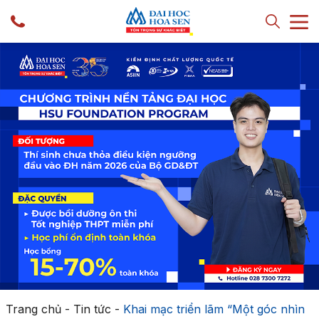
Trang chủ
-
Tin tức
-
Khai mạc triển lãm “Một góc nhìn