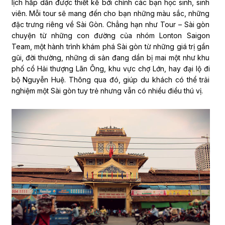
lịch hấp dẫn được thiết kế bới chính các bạn học sinh, sinh
viên. Mỗi tour sẽ mang đến cho bạn những màu sắc, những
đặc trưng riêng về Sài Gòn. Chẳng hạn như Tour – Sài gòn
chuyện từ những con đường của nhóm Lonton Saigon
Team, một hành trình khám phá Sài gòn từ những giá trị gần
gũi, đời thường, những di sản đang dần bị mai một như khu
phố cổ Hải thượng Lãn Ông, khu vực chợ Lớn, hay đại lộ đi
bộ Nguyễn Huệ. Thông qua đó, giúp du khách có thể trải
nghiệm một Sài gòn tuy trẻ nhưng vẫn có nhiều điều thú vị.