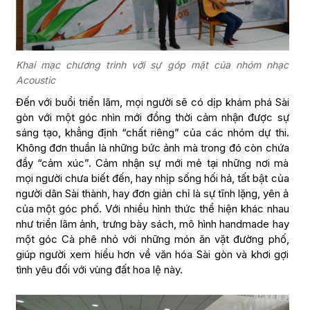
Khai mạc chương trình với sự góp mặt của nhóm nhạc
Acoustic
Đến với buổi triển lãm, mọi người sẽ có dịp khám phá Sài
gòn với một góc nhìn mới đồng thời cảm nhận được sự
sáng tạo, khẳng định “chất riêng” của các nhóm dự thi.
Không đơn thuần là những bức ảnh mà trong đó còn chứa
đầy “cảm xúc”. Cảm nhận sự mới mẻ tại những nơi mà
mọi người chưa biết đến, hay nhịp sống hối hả, tất bật của
người dân Sài thành, hay đơn giản chỉ là sự tĩnh lặng, yên ả
của một góc phố. Với nhiều hình thức thể hiện khác nhau
như triển lãm ảnh, trưng bày sách, mô hình handmade hay
một góc Cà phê nhỏ với những món ăn vặt đường phố,
giúp người xem hiểu hơn về văn hóa Sài gòn và khơi gợi
tình yêu đối với vùng đất hoa lệ này.