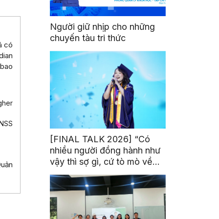
Người giữ nhịp cho những
chuyến tàu tri thức
á có
dian
 bao
gher
(NSS
[FINAL TALK 2026] “Có
nhiều người đồng hành như
vậy thì sợ gì, cứ tò mò về
Quản
thế giới thôi”