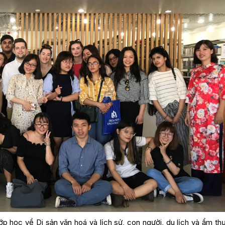
p học về Di sản văn hoá và lịch sử, con người, du lịch và ẩm th