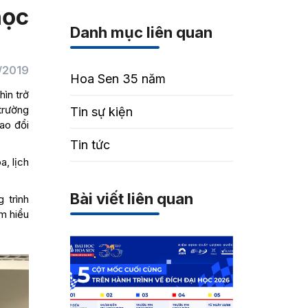
học
Danh mục liên quan
/2019
Hoa Sen 35 năm
ìn trở
trường
Tin sự kiện
ao đổi
Tin tức
a, lịch
Bài viết liên quan
 trình
ìm hiểu