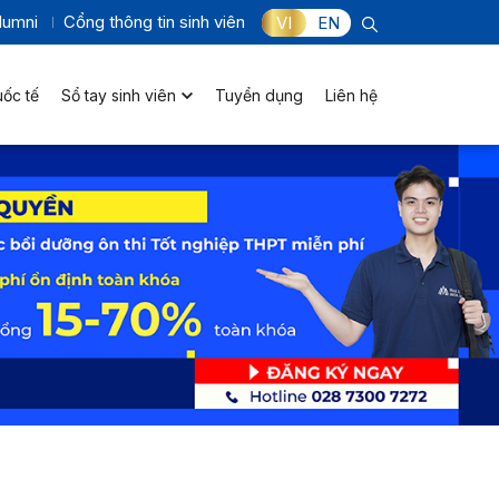
lumni
Cổng thông tin sinh viên
VI
EN
uốc tế
Sổ tay sinh viên
Tuyển dụng
Liên hệ