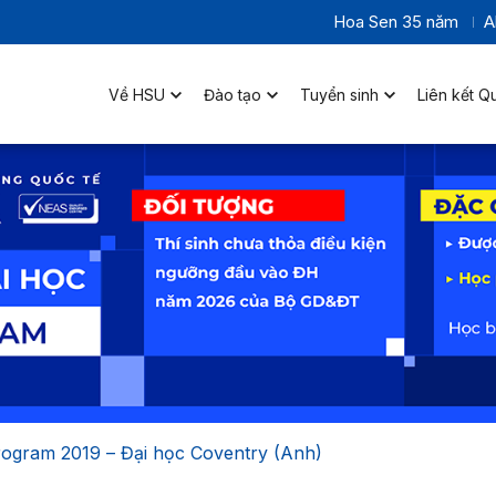
Hoa Sen 35 năm
A
Về HSU
Đào tạo
Tuyển sinh
Liên kết Q
Program 2019 – Đại học Coventry (Anh)