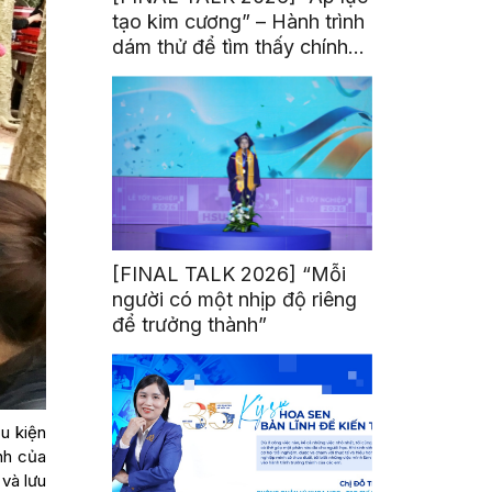
tạo kim cương” – Hành trình
dám thử để tìm thấy chính
mình
[FINAL TALK 2026] “Mỗi
người có một nhịp độ riêng
để trưởng thành”
u kiện
ình của
và lưu