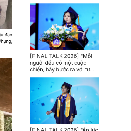
trị từ đam mê thể thao
ịa đạo
Phụng,
[FINAL TALK 2026] “Mỗi
người đều có một cuộc
chiến, hãy bước ra với tư
thế của người chiến thắng”
[FINAL TALK 2026] “Áp lực