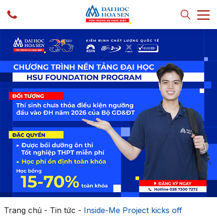
Trang chủ
-
Tin tức
-
Inside-Me Project kicks off