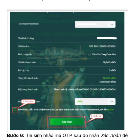
Bước 6:
Thí sinh nhập mã OTP sau đó nhấn
Xác nhận
để