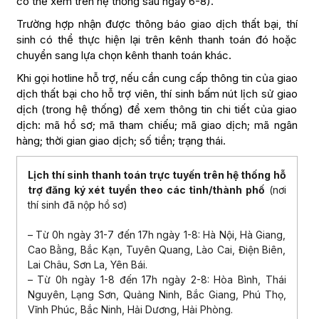
có thể xem trên hệ thống sau ngày 6-8).
Trường hợp nhận được thông báo giao dịch thất bại, thí
sinh có thể thực hiện lại trên kênh thanh toán đó hoặc
chuyển sang lựa chọn kênh thanh toán khác.
Khi gọi hotline hỗ trợ, nếu cần cung cấp thông tin của giao
dịch thất bại cho hỗ trợ viên, thí sinh bấm nút lịch sử giao
dịch (trong hệ thống) để xem thông tin chi tiết của giao
dịch: mã hồ sơ; mã tham chiếu; mã giao dịch; mã ngân
hàng; thời gian giao dịch; số tiền; trạng thái.
Lịch thí sinh thanh toán trực tuyến trên hệ thống hỗ
trợ đăng ký xét tuyển theo các tỉnh/thành phố
(nơi
thí sinh đã nộp hồ sơ)
– Từ 0h ngày 31-7 đến 17h ngày 1-8: Hà Nội, Hà Giang,
Cao Bằng, Bắc Kạn, Tuyên Quang, Lào Cai, Điện Biên,
Lai Châu, Sơn La, Yên Bái.
– Từ 0h ngày 1-8 đến 17h ngày 2-8: Hòa Bình, Thái
Nguyên, Lạng Sơn, Quảng Ninh, Bắc Giang, Phú Thọ,
Vĩnh Phúc, Bắc Ninh, Hải Dương, Hải Phòng.