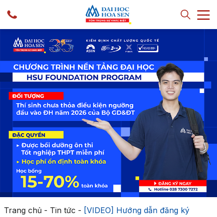
Trang chủ
-
Tin tức
-
[VIDEO] Hướng dẫn đăng ký