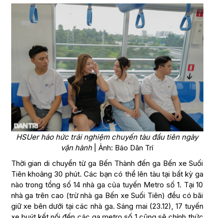
HSUer háo hức trải nghiệm chuyến tàu đầu tiên ngày
vận hành
| Ảnh: Báo Dân Trí
Thời gian di chuyển từ ga Bến Thành đến ga Bến xe Suối
Tiên khoảng 30 phút. Các bạn có thể lên tàu tại bất kỳ ga
nào trong tổng số 14 nhà ga của tuyến Metro số 1. Tại 10
nhà ga trên cao (trừ nhà ga Bến xe Suối Tiên) đều có bãi
giữ xe bên dưới tại các nhà ga. Sáng mai (23.12), 17 tuyến
xe buýt kết nối đến các ga metro số 1 cũng sẽ chính thức