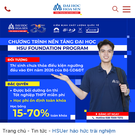
Trang chủ
-
Tin tức
-
HSUer háo hức trải nghiệm