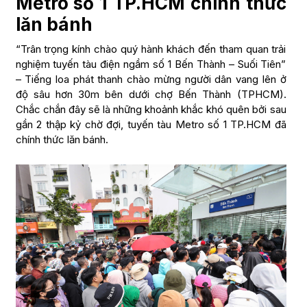
Metro số 1 TP.HCM chính thức
lăn bánh
“Trân trọng kính chào quý hành khách đến tham quan trải
nghiệm tuyến tàu điện ngầm số 1 Bến Thành – Suối Tiên”
– Tiếng loa phát thanh chào mừng người dân vang lên ở
độ sâu hơn 30m bên dưới chợ Bến Thành (TPHCM).
Chắc chắn đây sẽ là những khoảnh khắc khó quên bởi sau
gần 2 thập kỷ chờ đợi, tuyến tàu Metro số 1 TP.HCM đã
chính thức lăn bánh.