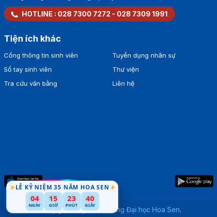
HOTLINE :
028 7300 7272
-
028 7309 1991
Tiện ích khác
Cổng thông tin sinh viên
Tuyển dụng nhân sự
Sổ tay sinh viên
Thư viện
Tra cứu văn bằng
Liên hệ
LỄ KỶ NIỆM 35 NĂM HOA SEN
04
15
23
39
NGÀY
GIỜ
PHÚT
GIÂY
Bản quyền thuộc về
Trường Đại học Hoa Sen
.