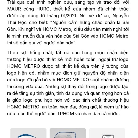
Trải qua quá trình nghiên cứu, sáng tạo và trao đổi với
MAUR cùng HURC, thiết kế của nhóm đã chính thức
được áp dụng từ tháng 01/2021. Nói về dự án, Nguyễn
Thái Học cho biết: “Nguồn cảm hứng chắc chắn là Sài
Gòn. Khi nghĩ về HCMC Metro, điều đầu tiên mình nghĩ tới
là mình muốn đưa văn hóa của Sài Gòn vào HCMC Metro
thì sẽ gần gũi với người dân hơn”.
Theo sự thống nhất, tất cả các hạng mục nhận diện
thương hiệu được thiết kế mới hoàn toàn, ngoại trừ logo
HCMC METRO được tái thiết kế dựa trên ý tưởng của
logo hiện có, nhằm mục đích giữ nguyên độ nhận diện
của logo đã gắn bó với HCMC METRO suốt chặng đường
thi công vừa qua. Những sự thay đổi trong logo được tạo
ra để tăng sự tinh giản, tính đa dụng và quan trọng hơn cả
là giúp logo phù hợp hơn với các tính chất thương hiệu
HCMC METRO: an toàn, hiện đại, đúng giờ, là niềm tự hào
của toàn thể người dân TPHCM và nhân dân cả nước.