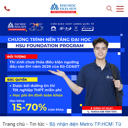
Trang chủ
-
Tin tức
-
Bộ nhận diện Metro TP.HCM: Từ