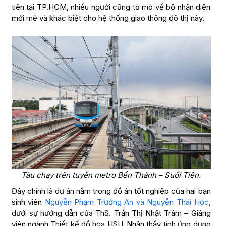
tiên tại TP.HCM, nhiều người cũng tò mò về bộ nhận diện
mới mẻ và khác biệt cho hệ thống giao thông đô thị này.
Tàu chạy trên tuyến metro Bến Thành – Suối Tiên.
Đây chính là dự án nằm trong đồ án tốt nghiệp của hai bạn
sinh viên
Nguyễn Phạm Trường An và Nguyễn Thái Học
,
dưới sự hướng dẫn của ThS. Trần Thị Nhật Trâm – Giảng
viên ngành Thiết kế đồ họa HSU. Nhận thấy tính ứng dụng