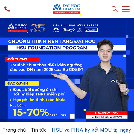
Trang chủ
-
Tin tức
-
HSU và FINA ký kết MOU tại ngày