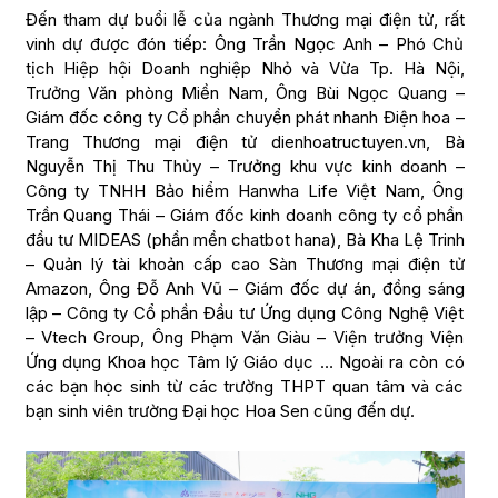
Đến tham dự buổi lễ của ngành Thương mại điện tử, rất
vinh dự được đón tiếp: Ông Trần Ngọc Anh – Phó Chủ
tịch Hiệp hội Doanh nghiệp Nhỏ và Vừa Tp. Hà Nội,
Trưởng Văn phòng Miền Nam, Ông Bùi Ngọc Quang –
Giám đốc công ty Cổ phần chuyển phát nhanh Điện hoa –
Trang Thương mại điện tử dienhoatructuyen.vn, Bà
Nguyễn Thị Thu Thủy – Trưởng khu vực kinh doanh –
Công ty TNHH Bảo hiểm Hanwha Life Việt Nam, Ông
Trần Quang Thái – Giám đốc kinh doanh công ty cổ phần
đầu tư MIDEAS (phần mền chatbot hana), Bà Kha Lệ Trinh
– Quản lý tài khoản cấp cao Sàn Thương mại điện tử
Amazon, Ông Đỗ Anh Vũ – Giám đốc dự án, đồng sáng
lập – Công ty Cổ phần Đầu tư Ứng dụng Công Nghệ Việt
– Vtech Group, Ông Phạm Văn Giàu – Viện trưởng Viện
Ứng dụng Khoa học Tâm lý Giáo dục … Ngoài ra còn có
các bạn học sinh từ các trường THPT quan tâm và các
bạn sinh viên trường Đại học Hoa Sen cũng đến dự.