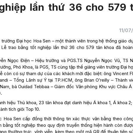
ghiệp lần thứ 36 cho 579 
11/07
, trường Đại học Hoa Sen – một thành viên trong hệ thống giáo d
ễ trao bằng tốt nghiệp lần thứ 36 cho 579 tân khoa đã hoàn
uyễn Ngọc Điện – Hiệu trưởng và PGS.TS Nguyễn Ngọc Vũ, TS 
ưởng, Phó Khoa, là PGS, TS cùng tập thể giảng viên trường Đại h
lễ còn có sự tham dự của các khách mời đặc biệt: ông Vincent Fl
di – Tổng Lãnh sự Ý tại TP.HCM, ông Brian O’reilly – Thành vi
t Nam, bà Ouidad Tebbaa – Giám đốc Văn phòng Khu vực Châu Á 
.
anh hiệu Thủ khoa, 23 tân khoa đạt danh hiệu Á khoa 1, Á khoa 2;
ành tích giỏi Top 10.
học Hoa Sen cấp đồng thời thông tin xác thực văn bằng theo côn
ăn bằng tốt nghiệp theo quy định truyền thống hiện hành còn đượ
mạng thường trực, vĩnh viễn, kèm theo một mã QR để thuận tiện s