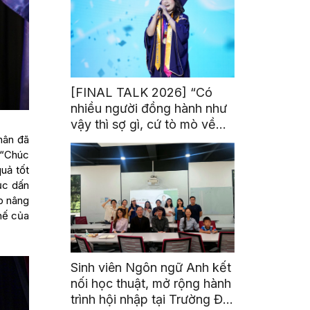
[FINAL TALK 2026] “Có
nhiều người đồng hành như
vậy thì sợ gì, cứ tò mò về
hân đã
thế giới thôi”
: “Chúc
uả tốt
ục dấn
p nâng
hế của
Sinh viên Ngôn ngữ Anh kết
nối học thuật, mở rộng hành
trình hội nhập tại Trường Đại