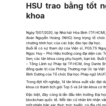
HSU trao bằng tốt n
khoa
Ngày 11/07/2020, tại Nhà hát Hòa Bình (TP.HCM)
đoàn Nguyễn Hoàng (NHG) long trọng tổ chức L
chương trình học của các bậc đào tạo đại học.
Buổi lễ có sự tham dự của Viện sĩ, PGS.TS Ng
Ngọc Huy – Phó Hiệu trưởng cùng đại diện các Tr
Sen; các tân khoa cùng phụ huynh, bạn bè. Buổi 
– Tổng Lãnh sự Pháp tại TP.HCM, ông Dante Bran
đồng quản trị của Phòng Thương mại Úc tại Việ
Bình Dương của Tổ chức Đại học Pháp ngữ (AUF)
Trong đợt tốt nghiệp, 14 tân khoa xuất sắc đạt d
khoa có thành tích giỏi Top 5 và 24 tân khoa có th
Đặc biệt, đây cũng là lần đầu tiên trường Đại 
blockchain quốc tế. Mỗi tân cử nhân khi nhận v
một phiên bản xác thực trực tuyến, có địa chỉ 