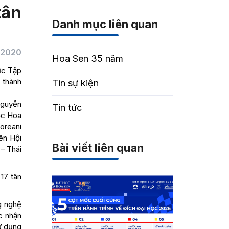
tân
Danh mục liên quan
/2020
Hoa Sen 35 năm
ục Tập
 thành
Tin sự kiện
Nguyễn
Tin tức
ọc Hoa
oreani
ên Hội
Bài viết liên quan
– Thái
 17 tân
g nghệ
c nhận
ử dụng