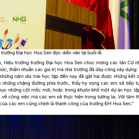
rường Đại học Hoa Sen đọc diễn văn tại buổi lễ.
ện, Hiệu trưởng trường Đại học Hoa Sen chúc mừng các tân Cử n
 thức, thấm nhuần các giá trị mà nhà trường đã dày công xây dựng
những năm dùi mài học tập đến nay đã gặt hái được những kết q
u những chặng đường phía trước, thầy hy vọng các em sẽ tiếp t
nh phục những cột mốc mới, hoặc trong khuôn khổ một dự án học tậ
h về công việc mà các em sẽ thực hiện trong tương lai. Với tâm t
 của các em cũng chính là thành công của trường ĐH Hoa Sen.”