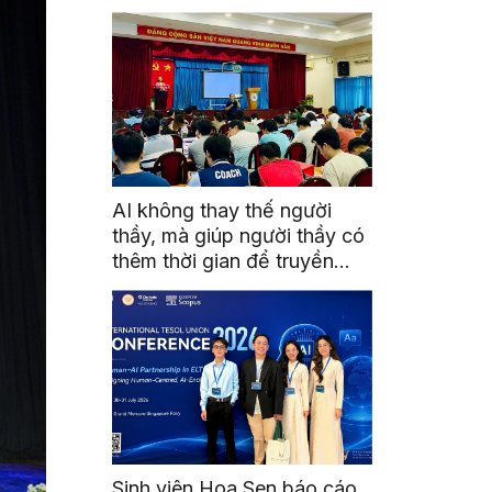
học Quốc gia Malaysia
AI không thay thế người
thầy, mà giúp người thầy có
thêm thời gian để truyền
cảm hứng
Sinh viên Hoa Sen báo cáo