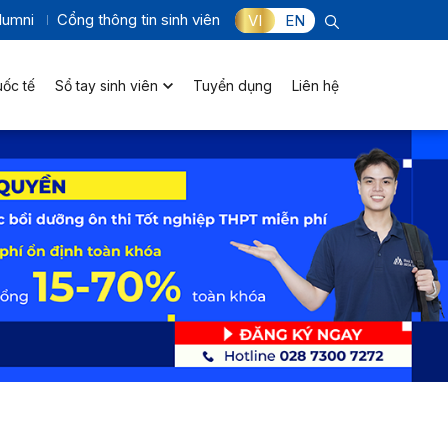
lumni
Cổng thông tin sinh viên
VI
EN
uốc tế
Sổ tay sinh viên
Tuyển dụng
Liên hệ