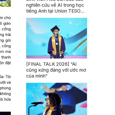
nghiên cứu về AI trong học
tiếng Anh tại Union TESOL
2026 ở Singapore
ên chủ
cô giáo
c cống
ng trải
ng gói
, cống
iệm mà
 thanh
ôn đặt
[FINAL TALK 2026] “Ai
cũng xứng đáng với ước mơ
của mình”
ứa: Tôi
ười và
à phong
 không
Tôi hứa