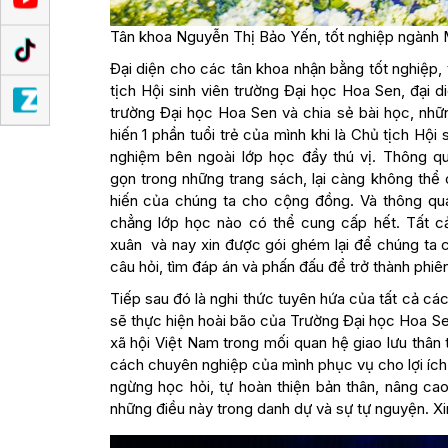
Tân khoa Nguyễn Thị Bảo Yến, tốt nghiệp ngành M
Đại diện cho các tân khoa nhận bằng tốt nghiệp
tịch Hội sinh viên trường Đại học Hoa Sen, đại di
trường Đại học Hoa Sen và chia sẻ bài học, nh
hiến 1 phần tuổi trẻ của mình khi là Chủ tịch Hội
nghiệm bên ngoài lớp học đầy thú vị. Thông qu
gọn trong những trang sách, lại càng không th
hiến của chúng ta cho cộng đồng. Và thông qu
chẳng lớp học nào có thể cung cấp hết. Tất c
xuân và nay xin được gói ghém lại để chúng ta 
câu hỏi, tìm đáp án và phấn đấu để trở thành phiên
Tiếp sau đó là nghi thức tuyên hứa của tất cả các
sẽ thực hiện hoài bão của Trường Đại học Hoa Se
xã hội Việt Nam trong mối quan hệ giao lưu thân 
cách chuyên nghiệp của mình phục vụ cho lợi ích
ngừng học hỏi, tự hoàn thiện bản thân, nâng cao 
những điều này trong danh dự và sự tự nguyện. Xi