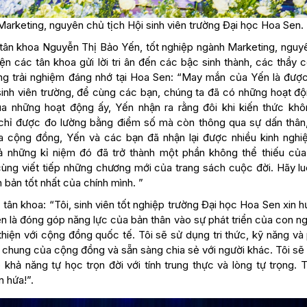
arketing, nguyên chủ tịch Hội sinh viên trường Đại học Hoa Sen.
, tân khoa Nguyễn Thị Bảo Yến, tốt nghiệp ngành Marketing, nguy
ện các tân khoa gửi lời tri ân đến các bậc sinh thành, các thầy 
ững trải nghiệm đáng nhớ tại Hoa Sen: “May mắn của Yến là đượ
 sinh viên trường, để cùng các bạn, chúng ta đã có những hoạt độ
a những hoạt động ấy, Yến nhận ra rằng đôi khi kiến thức khô
ể chỉ được đo lường bằng điểm số mà còn thông qua sự dấn thân
a cộng đồng, Yến và các bạn đã nhận lại được nhiều kinh ngh
ả những kỉ niệm đó đã trở thành một phần không thể thiếu của
cùng viết tiếp những chương mới của trang sách cuộc đời. Hãy lu
 bản tốt nhất của chính mình. ”
 tân khoa: “Tôi, sinh viên tốt nghiệp trường Đại học Hoa Sen xin h
n là đóng góp năng lực của bản thân vào sự phát triển của con ng
thiện với cộng đồng quốc tế. Tôi sẽ sử dụng tri thức, kỹ năng v
 chung của cộng đồng và sẵn sàng chia sẻ với người khác. Tôi sẽ
khả năng tự học trọn đời với tính trung thực và lòng tự trọng. 
n hứa!”.