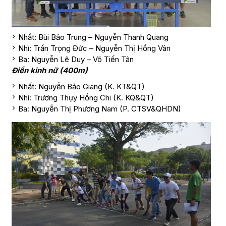
Nhất: Bùi Bảo Trung – Nguyễn Thanh Quang
Nhì: Trần Trọng Đức – Nguyễn Thị Hồng Vân
Ba: Nguyễn Lê Duy – Võ Tiến Tân
Điền kinh nữ (400m)
Nhất: Nguyễn Bảo Giang (K. KT&QT)
Nhì: Trương Thụy Hồng Chi (K. KQ&QT)
Ba: Nguyễn Thị Phương Nam (P. CTSV&QHDN)