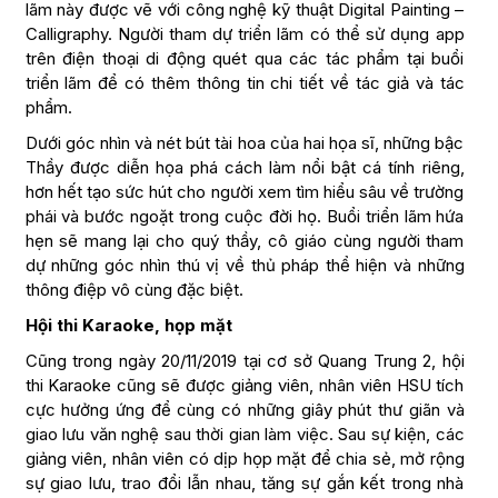
lãm này được vẽ với công nghệ kỹ thuật Digital Painting –
Calligraphy. Người tham dự triển lãm có thể sử dụng app
trên điện thoại di động quét qua các tác phẩm tại buổi
triển lãm để có thêm thông tin chi tiết về tác giả và tác
phẩm.
Dưới góc nhìn và nét bút tài hoa của hai họa sĩ, những bậc
Thầy được diễn họa phá cách làm nổi bật cá tính riêng,
hơn hết tạo sức hút cho người xem tìm hiểu sâu về trường
phái và bước ngoặt trong cuộc đời họ. Buổi triển lãm hứa
hẹn sẽ mang lại cho quý thầy, cô giáo cùng người tham
dự những góc nhìn thú vị về thủ pháp thể hiện và những
thông điệp vô cùng đặc biệt.
Hội thi Karaoke, họp mặt
Cũng trong ngày 20/11/2019 tại cơ sở Quang Trung 2, hội
thi Karaoke cũng sẽ được giảng viên, nhân viên HSU tích
cực hưởng ứng để cùng có những giây phút thư giãn và
giao lưu văn nghệ sau thời gian làm việc. Sau sự kiện, các
giảng viên, nhân viên có dịp họp mặt để chia sẻ, mở rộng
sự giao lưu, trao đổi lẫn nhau, tăng sự gắn kết trong nhà