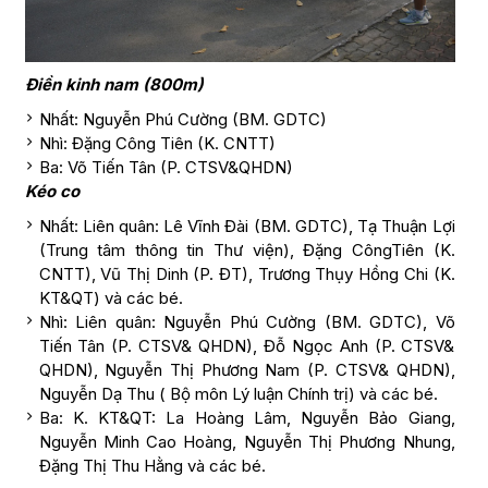
Điền kinh nam (800m)
Nhất: Nguyễn Phú Cường (BM. GDTC)
Nhì: Đặng Công Tiên (K. CNTT)
Ba: Võ Tiến Tân (P. CTSV&QHDN)
Kéo co
Nhất: Liên quân: Lê Vĩnh Đài (BM. GDTC), Tạ Thuận Lợi
(Trung tâm thông tin Thư viện), Đặng CôngTiên (K.
CNTT), Vũ Thị Dinh (P. ĐT), Trương Thụy Hồng Chi (K.
KT&QT) và các bé.
Nhì: Liên quân: Nguyễn Phú Cường (BM. GDTC), Võ
Tiến Tân (P. CTSV& QHDN), Đỗ Ngọc Anh (P. CTSV&
QHDN), Nguyễn Thị Phương Nam (P. CTSV& QHDN),
Nguyễn Dạ Thu ( Bộ môn Lý luận Chính trị) và các bé.
Ba: K. KT&QT: La Hoàng Lâm, Nguyễn Bảo Giang,
Nguyễn Minh Cao Hoàng, Nguyễn Thị Phương Nhung,
Đặng Thị Thu Hằng và các bé.