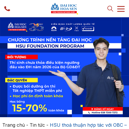
Trang chủ
-
Tin tức
-
HSU thoả thuận hợp tác với OBC –