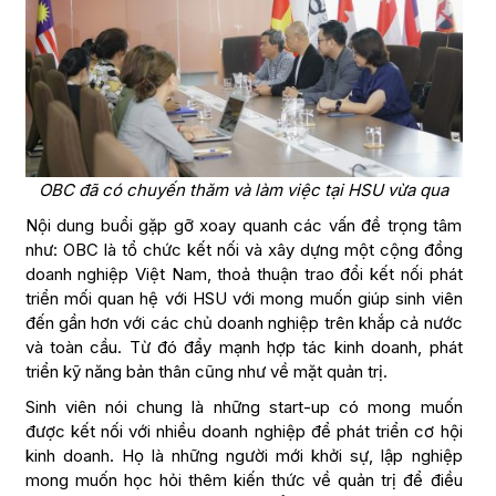
OBC đã có chuyến thăm và làm việc tại HSU vừa qua
Nội dung buổi gặp gỡ xoay quanh các vấn đề trọng tâm
như: OBC là tổ chức kết nối và xây dựng một cộng đồng
doanh nghiệp Việt Nam, thoả thuận trao đổi kết nối phát
triển mối quan hệ với HSU với mong muốn giúp sinh viên
đến gần hơn với các chủ doanh nghiệp trên khắp cả nước
và toàn cầu. Từ đó đẩy mạnh hợp tác kinh doanh, phát
triển kỹ năng bản thân cũng như về mặt quản trị.
Sinh viên nói chung là những start-up có mong muốn
được kết nối với nhiều doanh nghiệp để phát triển cơ hội
kinh doanh. Họ là những người mới khởi sự, lập nghiệp
mong muốn học hỏi thêm kiến thức về quản trị để điều