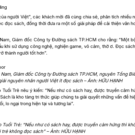
ủa người Việt”, các khách mời đã cùng chia sẻ, phân tích nhiều 
ệc đọc sách, đồng thời đưa ra một số giải pháp để cải thiện văn 
t Nam, Giám đốc Công ty Đường sách TP.HCM cho rằng: “Một b
xấu khi sử dụng công nghệ, nghiện game, vô cảm, thờ ơ. Đọc sách 
rở thành người tốt hơn”.
ệt Nam, Giám đốc Công ty Đường sách TP.HCM, nguyên Tổng Biê
 giải nguyên nhân người Việt ít đọc sách – Ảnh: HỮU HẠNH
Tuổi Trẻ nêu ý kiến: “Nếu như có sách hay, được truyền cảm hứ
 Sách là kho tàng tri thức giúp chúng ta giải quyết những vấn đề hi
, lo ngại trong hiện tại và tương lai”.
 Tuổi Trẻ: “Nếu như có sách hay, được truyền cảm hứng thì kh
uổi trẻ không đọc sách” – Ảnh: HỮU HẠNH