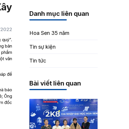
Xây
Danh mục liên quan
/2022
Hoa Sen 35 năm
 quý”.
óng bản
Tin sự kiện
ấn phẩm
một văn
Tin tức
háp để
Bài viết liên quan
hà báo
ẻ; Ông
ám đốc