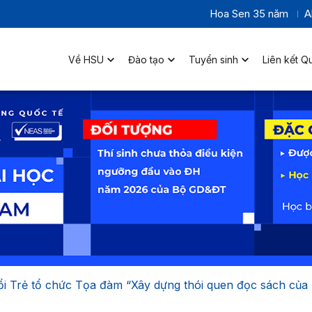
Hoa Sen 35 năm
A
Về HSU
Đào tạo
Tuyển sinh
Liên kết Q
 Trẻ tổ chức Tọa đàm “Xây dựng thói quen đọc sách của n