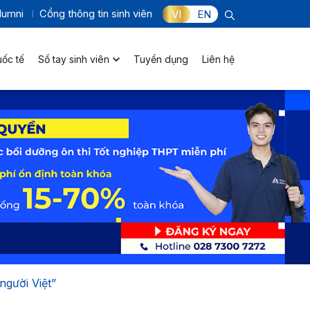
lumni
Cổng thông tin sinh viên
VI
EN
uốc tế
Sổ tay sinh viên
Tuyển dụng
Liên hệ
gười Việt”