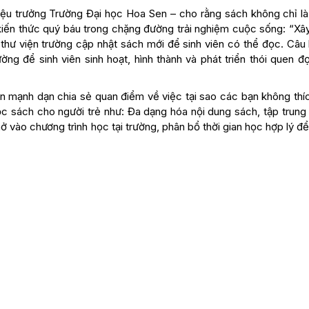
u trưởng Trường Đại học Hoa Sen – cho rằng sách không chỉ là
 kiến thức quý báu trong chặng đường trải nghiệm cuộc sống: “Xâ
 thư viện trường cập nhật sách mới để sinh viên có thể đọc. Câu
ng để sinh viên sinh hoạt, hình thành và phát triển thói quen đ
iên mạnh dạn chia sẻ quan điểm về việc tại sao các bạn không thí
ọc sách cho người trẻ như: Đa dạng hóa nội dung sách, tập trung
mở vào chương trình học tại trường, phân bổ thời gian học hợp lý đ