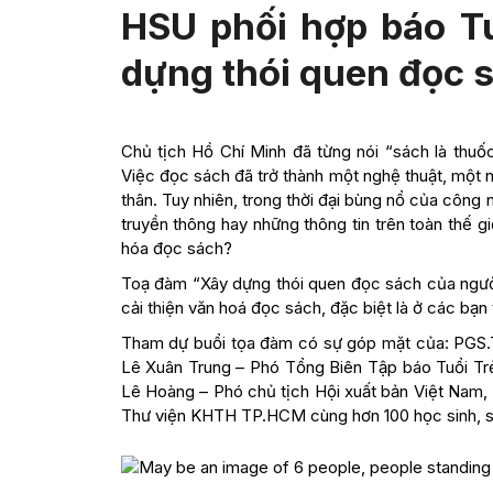
HSU phối hợp báo T
dựng thói quen đọc s
Chủ tịch Hồ Chí Minh đã từng nói “sách là thuố
Việc đọc sách đã trở thành một nghệ thuật, một n
thân. Tuy nhiên, trong thời đại bùng nổ của công 
truyền thông hay những thông tin trên toàn thế gi
hóa đọc sách?
Toạ đàm “Xây dựng thói quen đọc sách của người 
cải thiện văn hoá đọc sách, đặc biệt là ở các bạn 
Tham dự buổi tọa đàm có sự góp mặt của: PGS.
Lê Xuân Trung – Phó Tổng Biên Tập báo Tuổi Tr
Lê Hoàng – Phó chủ tịch Hội xuất bản Việt Na
Thư viện KHTH TP.HCM cùng hơn 100 học sinh, si