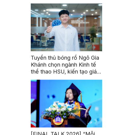
triển toàn cầu cho sinh viên
Tuyển thủ bóng rổ Ngô Gia
Khánh chọn ngành Kinh tế
thể thao HSU, kiến tạo giá
trị từ đam mê thể thao
[FINAL TALK 2026] “Mỗi