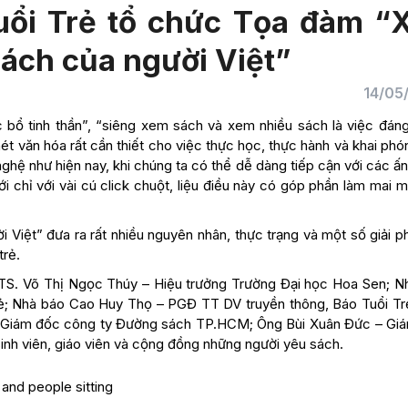
uổi Trẻ tổ chức Tọa đàm “
ách của người Việt”
14/05
c bổ tinh thần”, “siêng xem sách và xem nhiều sách là việc đáng
ét văn hóa rất cần thiết cho việc thực học, thực hành và khai ph
nghệ như hiện nay, khi chúng ta có thể dễ dàng tiếp cận với các 
ới chỉ với vài cú click chuột, liệu điều này có góp phần làm mai 
Việt” đưa ra rất nhiều nguyên nhân, thực trạng và một số giải p
trẻ.
TS. Võ Thị Ngọc Thúy – Hiệu trưởng Trường Đại học Hoa Sen; N
ẻ; Nhà báo Cao Huy Thọ – PGĐ TT DV truyền thông, Báo Tuổi Tr
m, Giám đốc công ty Đường sách TP.HCM; Ông Bùi Xuân Đức – Gi
nh viên, giáo viên và cộng đồng những người yêu sách.