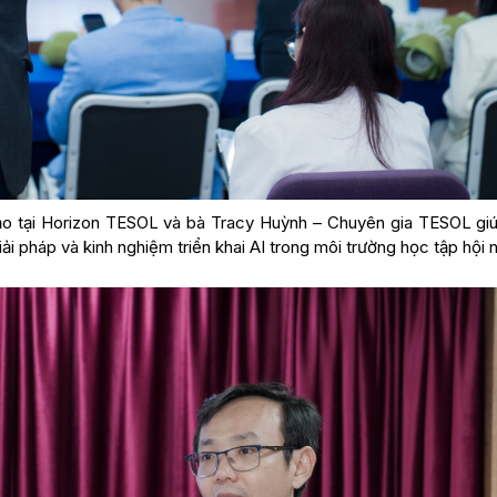
o tại Horizon TESOL và bà Tracy Huỳnh – Chuyên gia TESOL giú
ải pháp và kinh nghiệm triển khai AI trong môi trường học tập hội 