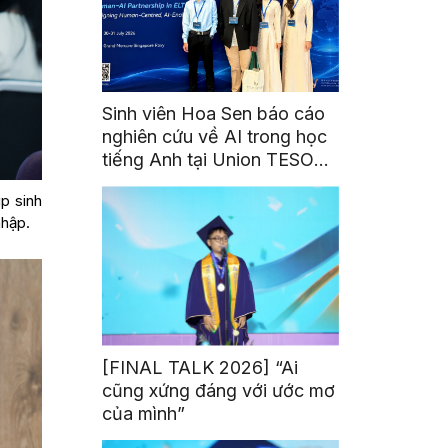
Sinh viên Hoa Sen báo cáo
nghiên cứu về AI trong học
tiếng Anh tại Union TESOL
2026 ở Singapore
p sinh
nhập.
[FINAL TALK 2026] “Ai
cũng xứng đáng với ước mơ
của mình”