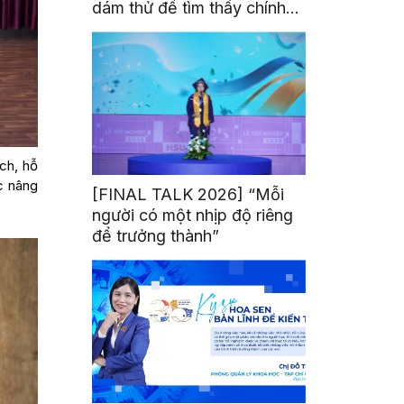
dám thử để tìm thấy chính
mình
ch, hỗ
ớc nâng
[FINAL TALK 2026] “Mỗi
người có một nhịp độ riêng
để trưởng thành”