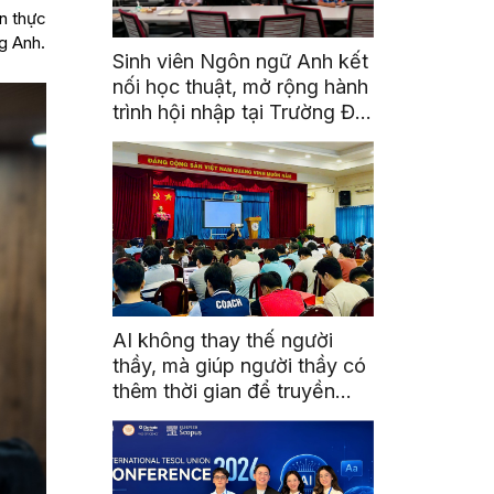
n thực
g Anh.
Sinh viên Ngôn ngữ Anh kết
nối học thuật, mở rộng hành
trình hội nhập tại Trường Đại
học Quốc gia Malaysia
AI không thay thế người
thầy, mà giúp người thầy có
thêm thời gian để truyền
cảm hứng