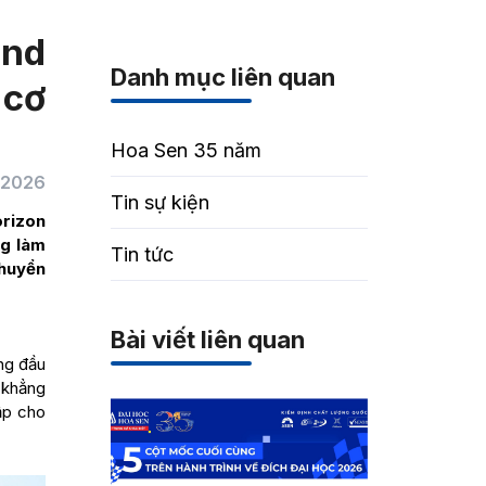
and
Danh mục liên quan
 cơ
Hoa Sen 35 năm
/2026
Tin sự kiện
orizon
ng làm
Tin tức
chuyển
Bài viết liên quan
ng đầu
c khẳng
ập cho