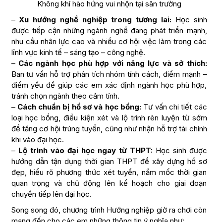
Không khí hào hứng vui nhộn tại sân trường
–
Xu hướng nghề nghiệp trong tương lai:
Học sinh
được tiếp cận những ngành nghề đang phát triển mạnh,
nhu cầu nhân lực cao và nhiều cơ hội việc làm trong các
lĩnh vực kinh tế – sáng tạo – công nghệ.
–
Các ngành học phù hợp với năng lực và sở thích:
Ban tư vấn hỗ trợ phân tích nhóm tính cách, điểm mạnh –
điểm yếu để giúp các em xác định ngành học phù hợp,
tránh chọn ngành theo cảm tính.
–
Cách chuẩn bị hồ sơ và học bổng:
Tư vấn chi tiết các
loại học bổng, điều kiện xét và lộ trình rèn luyện từ sớm
để tăng cơ hội trúng tuyển, cũng như nhận hỗ trợ tài chính
khi vào đại học.
–
Lộ trình vào đại học ngay từ THPT:
Học sinh được
hướng dẫn tận dụng thời gian THPT để xây dựng hồ sơ
đẹp, hiểu rõ phương thức xét tuyển, nắm mốc thời gian
quan trọng và chủ động lên kế hoạch cho giai đoạn
chuyển tiếp lên đại học.
Song song đó, chương trình Hướng nghiệp giờ ra chơi còn
mang đến cho các em những thông tin ý nghĩa như: