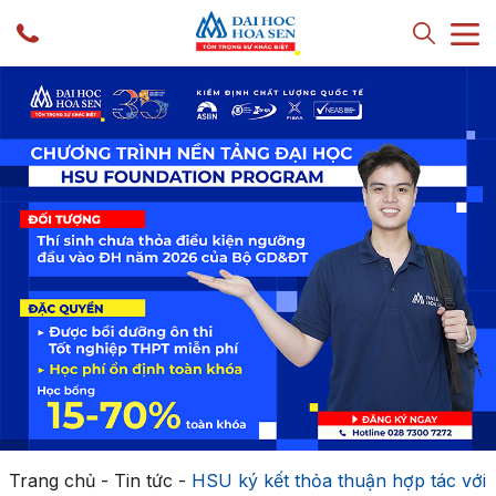
Trang chủ
-
Tin tức
-
HSU ký kết thỏa thuận hợp tác với