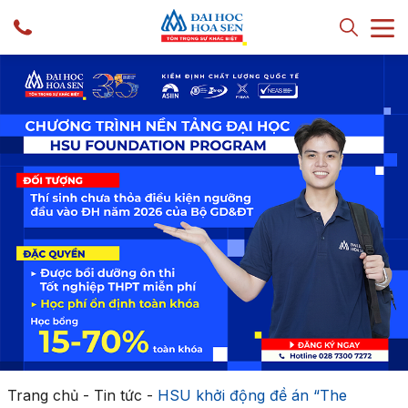
Trang chủ
-
Tin tức
-
HSU khởi động đề án “The