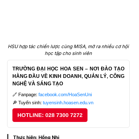
HSU hợp tác chiến lược cùng MISA, mở ra nhiều cơ hội
học tập cho sinh viên
TRƯỜNG ĐẠI HỌC HOA SEN – NƠI ĐÀO TẠO
HÀNG ĐẦU VỀ KINH DOANH, QUẢN LÝ, CÔNG
NGHỆ VÀ SÁNG TẠO
🔗 Fanpage:
facebook.com/HoaSenUni
🔎 Tuyển sinh:
tuyensinh.hoasen.edu.vn
HOTLINE: 028 7300 7272
Thực hiện: Hồng Nhi