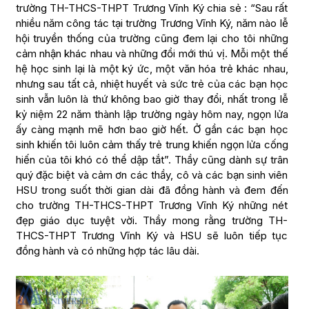
trường TH-THCS-THPT Trương Vĩnh Ký chia sẻ : “Sau rất
nhiều năm công tác tại trường Trương Vĩnh Ký, năm nào lễ
hội truyền thống của trường cũng đem lại cho tôi những
cảm nhận khác nhau và những đổi mới thú vị. Mỗi một thế
hệ học sinh lại là một ký ức, một văn hóa trẻ khác nhau,
nhưng sau tất cả, nhiệt huyết và sức trẻ của các bạn học
sinh vẫn luôn là thứ không bao giờ thay đổi, nhất trong lễ
kỷ niệm 22 năm thành lập trường ngày hôm nay, ngọn lửa
ấy càng mạnh mẽ hơn bao giờ hết. Ở gần các bạn học
sinh khiến tôi luôn cảm thấy trẻ trung khiến ngọn lửa cống
hiến của tôi khó có thể dập tắt”. Thầy cũng dành sự trân
quý đặc biệt và cảm ơn các thầy, cô và các bạn sinh viên
HSU trong suốt thời gian dài đã đồng hành và đem đến
cho trường TH-THCS-THPT Trương Vĩnh Ký những nét
đẹp giáo dục tuyệt vời. Thầy mong rằng trường TH-
THCS-THPT Trương Vĩnh Ký và HSU sẽ luôn tiếp tục
đồng hành và có những hợp tác lâu dài.