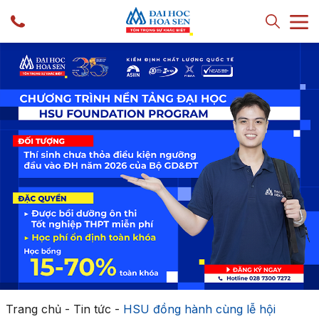
Trang chủ
-
Tin tức
-
HSU đồng hành cùng lễ hội