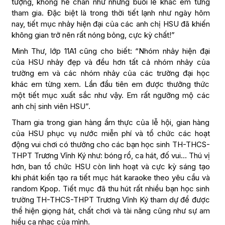
tượng, không hề chán như những buổi lễ khác em từng
tham gia. Đặc biệt là trong thời tiết lạnh như ngày hôm
nay, tiết mục nhảy hiện đại của các anh chị HSU đã khiến
không gian trở nên rất nóng bỏng, cực kỳ chất!”
Minh Thư, lớp 11A1 cũng cho biết: “Nhóm nhảy hiện đại
của HSU nhảy đẹp và đều hơn tất cả nhóm nhảy của
trường em và các nhóm nhảy của các trường đại học
khác em từng xem. Lần đầu tiên em được thưởng thức
một tiết mục xuất sắc như vậy. Em rất ngưỡng mộ các
anh chị sinh viên HSU”.
Tham gia trong gian hàng ẩm thực của lễ hội, gian hàng
của HSU phục vụ nước miễn phí và tổ chức các hoạt
động vui chơi có thưởng cho các bạn học sinh TH-THCS-
THPT Trương Vĩnh Ký như: bóng rổ, ca hát, đố vui… Thú vị
hơn, ban tổ chức HSU còn linh hoạt và cực kỳ sáng tạo
khi phát kiến tạo ra tiết mục hát karaoke theo yêu cầu và
random Kpop. Tiết mục đã thu hút rất nhiều bạn học sinh
trường TH-THCS-THPT Trương Vĩnh Ký tham dự để được
thể hiện giọng hát, chất chơi và tài năng cũng như sự am
hiểu ca nhạc của mình.