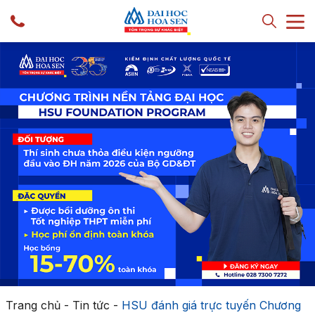
Trang chủ
-
Tin tức
-
HSU đánh giá trực tuyến Chương