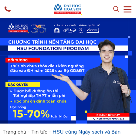
Trang chủ
-
Tin tức
-
HSU cùng Ngày sách và Bản