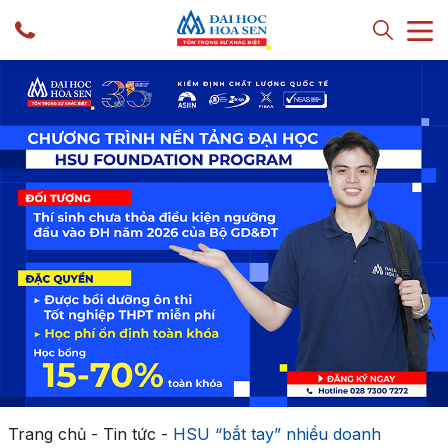
Trang chủ
-
Tin tức
-
HSU “bắt tay” nhiều doanh