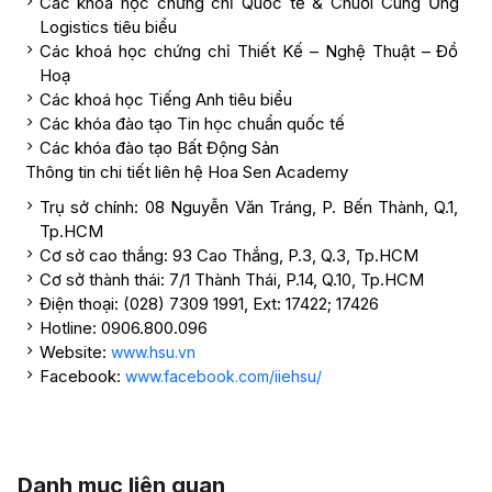
Các khoá học chứng chỉ Quốc tế & Chuỗi Cung Ứng
Logistics tiêu biểu
Các khoá học chứng chỉ Thiết Kế – Nghệ Thuật – Đồ
Hoạ
Các khoá học Tiếng Anh tiêu biểu
Các khóa đào tạo Tin học chuẩn quốc tế
Các khóa đào tạo Bất Động Sản
Thông tin chi tiết liên hệ Hoa Sen Academy
Trụ sở chính: 08 Nguyễn Văn Tráng, P. Bến Thành, Q.1,
Tp.HCM
Cơ sở cao thắng: 93 Cao Thắng, P.3, Q.3, Tp.HCM
Cơ sở thành thái: 7/1 Thành Thái, P.14, Q.10, Tp.HCM
Điện thoại: (028) 7309 1991, Ext: 17422; 17426
Hotline: 0906.800.096
Website:
www.hsu.vn
Facebook:
www.facebook.com/iiehsu/
Danh mục liên quan