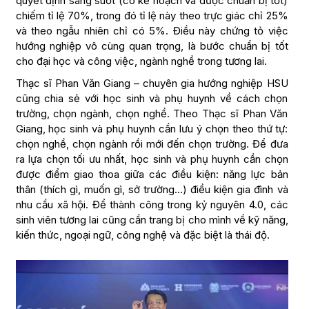
quyết định sáng suốt (có kế hoạch và được chuẩn bị tốt)
chiếm tỉ lệ 70%, trong đó tỉ lệ này theo trực giác chỉ 25%
và theo ngẫu nhiên chỉ có 5%. Điều này chứng tỏ việc
hướng nghiệp vô cùng quan trọng, là bước chuẩn bị tốt
cho đại học và công việc, ngành nghề trong tương lai.
Thạc sĩ Phan Văn Giang – chuyên gia hướng nghiệp HSU
cũng chia sẻ với học sinh và phụ huynh về cách chọn
trường, chọn ngành, chọn nghề. Theo Thạc sĩ Phan Văn
Giang, học sinh và phụ huynh cần lưu ý chọn theo thứ tự:
chọn nghề, chọn ngành rồi mới đến chọn trường. Để đưa
ra lựa chọn tối ưu nhất, học sinh và phụ huynh cần chọn
được điểm giao thoa giữa các điều kiện: năng lực bản
thân (thích gì, muốn gì, sở trường…) điều kiện gia đình và
nhu cầu xã hội. Để thành công trong kỷ nguyên 4.0, các
sinh viên tương lai cũng cần trang bị cho mình về kỹ năng,
kiến thức, ngoại ngữ, công nghệ và đặc biệt là thái độ.